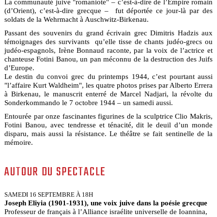
La communauté juive "romaniote" – c’est-à-dire de l’Empire romain
(d’Orient), c’est-à-dire grecque – fut déportée ce jour-là par des
soldats de la Wehrmacht à Auschwitz-Birkenau.
Passant des souvenirs du grand écrivain grec Dimitris Hadzis aux
témoignages des survivants qu’elle tisse de chants judéo-grecs ou
judéo-espagnols, Irène Bonnaud raconte, par la voix de l’actrice et
chanteuse Fotini Banou, un pan méconnu de la destruction des Juifs
d’Europe.
Le destin du convoi grec du printemps 1944, c’est pourtant aussi
"l’affaire Kurt Waldheim", les quatre photos prises par Alberto Errera
à Birkenau, le manuscrit enterré de Marcel Nadjari, la révolte du
Sonderkommando le 7 octobre 1944 – un samedi aussi.
Entourée par onze fascinantes figurines de la sculptrice Clio Makris,
Fotini Banou, avec tendresse et ténacité, dit le deuil d’un monde
disparu, mais aussi la résistance. Le théâtre se fait sentinelle de la
mémoire.
AUTOUR DU SPECTACLE
SAMEDI 16 SEPTEMBRE À 18H
Joseph Eliyia (1901-1931), une voix juive dans la poésie grecque
Professeur de français à l’Alliance israélite universelle de Ioannina,