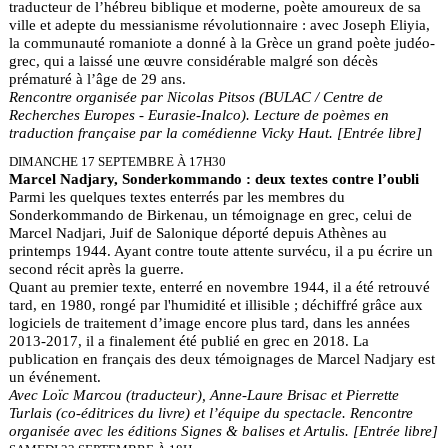
traducteur de l’hébreu biblique et moderne, poète amoureux de sa
ville et adepte du messianisme révolutionnaire : avec Joseph Eliyia,
la communauté romaniote a donné à la Grèce un grand poète judéo-
grec, qui a laissé une œuvre considérable malgré son décès
prématuré à l’âge de 29 ans.
Rencontre organisée par Nicolas Pitsos (BULAC / Centre de
Recherches Europes - Eurasie-Inalco). Lecture de poèmes en
traduction française par la comédienne Vicky Haut. [Entrée libre]
DIMANCHE 17 SEPTEMBRE À 17H30
Marcel Nadjary, Sonderkommando : deux textes contre l’oubli
Parmi les quelques textes enterrés par les membres du
Sonderkommando de Birkenau, un témoignage en grec, celui de
Marcel Nadjari, Juif de Salonique déporté depuis Athènes au
printemps 1944. Ayant contre toute attente survécu, il a pu écrire un
second récit après la guerre.
Quant au premier texte, enterré en novembre 1944, il a été retrouvé
tard, en 1980, rongé par l'humidité et illisible ; déchiffré grâce aux
logiciels de traitement d’image encore plus tard, dans les années
2013-2017, il a finalement été publié en grec en 2018. La
publication en français des deux témoignages de Marcel Nadjary est
un événement.
Avec Loïc Marcou (traducteur), Anne-Laure Brisac et Pierrette
Turlais (co-éditrices du livre) et l’équipe du spectacle. R
encontre
organisée avec les éditions Signes & balises et Artulis. [Entrée libre]