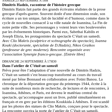
SAMEDI 23 SEPTEMBRE À 18H
Dimitris Hadzis, raconteur de l’histoire grecque
Dimitris Hatzis fait partie des grands écrivains réalistes de la prose
grecque d'après-guerre. Souvent dotée d'une dimension orale, son
écriture a un ton unique, fait de lucidité et d’humour, comme dans le
cycle de nouvelles consacré à sa ville natale de Ioannina, La Fin de
notre petite ville. Ses personnages y voient leurs vies bouleversées
par les événements historiques. Parmi eux, Sabethai Kabilis et
Joseph Eliyia, les protagonistes du spectacle C’était un samedi.
Avec Clio Makris (sculptrice et scénographe du spectacle), Ioanna
Kouki (doctorante, spécialiste de D.Hadzis), Nikos Graikos
(professeur de grec moderne). Rencontre organisée avec
l’association Synergie franco-grecque. [Entrée libre]
DIMANCHE 24 SEPTEMBRE À 17H30
Dans l’atelier de
C’était un samedi
Prévu pour être l’adaptation d’une nouvelle de Dimitris Hadzis,
C’était un samedi s’est beaucoup transformé au cours du travail
mené par Irène Bonnaud en collaboration avec Fotini Banou. La
chronique de la déportation grecque du printemps 1944, écrite à la
suite de nombreux mois de recherche, de lectures et de rencontres, à
Ioannina, Athènes, et Paris, est devenu le matériau central du
spectacle, qu’accompagne aussi un livre, publié simultanément en
français et en grec par les éditions Koukkida à Athènes. Il est scandé
par les photos des statues de Clio Makris, conçues pour le spectacle.
La rencontre ouvrira la porte de l’atelier de C’était un samedi.