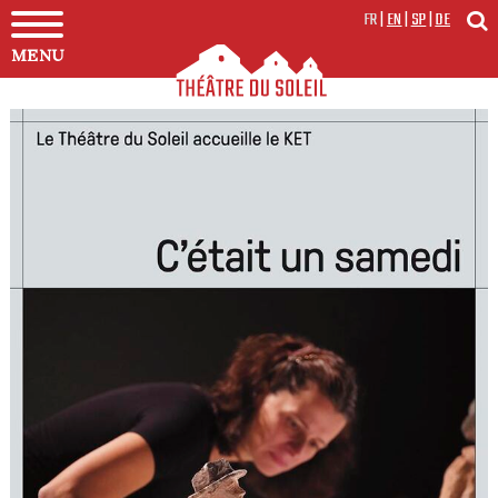
FR
|
EN
|
SP
|
DE
MENU