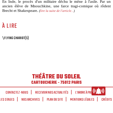
En Inde, le procès d'un militaire déchu le mène à l'asile. Par un
ancien élève de Mnouchkine, une farce tragi-comique où rôdent
Brecht et Shakespeare.
(
lire la suite de l'article...
)
À LIRE
\FLYING CHARIOT(S)
THÉÂTRE DU SOLEIL
CARTOUCHERIE - 75012 PARIS
CONTACTEZ-NOUS
RECEVOIR NOS ACTUALITÉS
L'ARBRE À PALABRES
LES STAGES
NOS ARCHIVES
PLAN DU SITE
MENTIONS LÉGALES
CRÉDITS