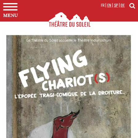
FR
|
EN
|
SP
|
DE
MENU