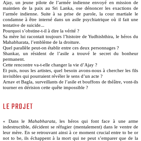
Ajay, un jeune pilote de l’armée indienne envoyé en mission de
maintien de la paix au Sri Lanka, ose dénoncer les exactions de
l’armée indienne. Suite à sa prise de parole, la cour martiale le
condamne à être interné dans un asile psychiatrique où il fait une
tentative de suicide...
Pourquoi s’obstine-t-il à dire la vérité ?
Sa mère lui racontait toujours l’histoire de Yudhishthira, le héros du
Mahabharata, l’emblème de la droiture.
Quel parallèle peut-on établir entre ces deux personnages ?
Shankar, un résident de l’asile a trouvé le secret du bonheur
permanent.
Cette rencontre va-t-elle changer la vie d’Ajay ?
Et puis, nous les artistes, quel besoin avons-nous à chercher les fils
invisibles qui pourraient révéler le sens d’un acte ?
Arnav et Bagla, surveillants de l’asile et bouffons de théâtre, vont-ils
tourner en dérision cette quête impossible ?
LE PROJET
« Dans le
Mahabharata
, les héros qui font face à une arme
indestructible, décident se réfugier (mentalement) dans le ventre de
leur mère. En se retrouvant ainsi à ce moment crucial entre to be or
not to be, ils échappent à la mort qui ne peut s’emparer que de la