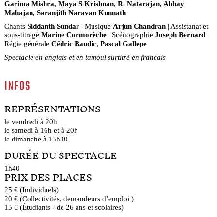
Garima Mishra, Maya S Krishnan, R. Natarajan, Abhay
Mahajan, Saranjith Naravan Kunnath
Chants S
iddanth Sundar
| Musique
Arjun Chandran
| Assistanat et
sous-titrage
Marine Cormorèche
| Scénographie
Joseph Bernard
|
Régie générale
Cédric Baudic
,
Pascal Gallepe
Spectacle en anglais et en tamoul surtitré en français
INFOS
REPRÉSENTATIONS
le vendredi à 20h
le samedi à 16h et à 20h
le dimanche à 15h30
DURÉE DU SPECTACLE
1h40
PRIX DES PLACES
25 € (Individuels)
20 € (Collectivités, demandeurs d’emploi )
15 € (Étudiants - de 26 ans et scolaires)