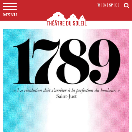
FR
|
EN
|
SP
|
DE
MENU