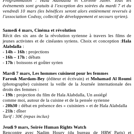
Programmation : Hala Alabdalla et Corinne Jaber. Tous les
événements sont gratuits à l’exception des soirées du mardi 7 et du
vendredi 10 mars (les bénéfices seront alors entièrement reversés à
l’association Codssy, collectif de développement et secours syrien).
Samedi 4 mars, Cinéma et révolution
Récit des six ans de la révolution syrienne à travers les films de
jeunes activistes et de cinéastes syriens. Choix et conception :
Hala
Alabdalla
:
-
14h – 16h :
projections
-
16h – 17h :
débats
-
17h :
boissons et goûter syrien
Mardi 7 mars, Les hommes cuisinent pour les femmes
Farouk Mardam-Bey
(éditeur et écrivain) et
Mohamad Al Roumi
(photographe) cuisinent la veille de la Journée internationale des
droits des femmes :
-
19h :
projection du film de Hala Alabdalla, Un assiégé
comme moi, autour de la cuisine et de la pensée syrienne
-
20h30 :
débat en présence des « cuisiniers » et de Hala Alabdalla
-
21h :
dîner
Tarif : 30€ (repas inclus)
Jeudi 9 mars, Soirée Human Rights Watch
Rencontre avec Nadim Houry (du bureau de HRW Paris) et