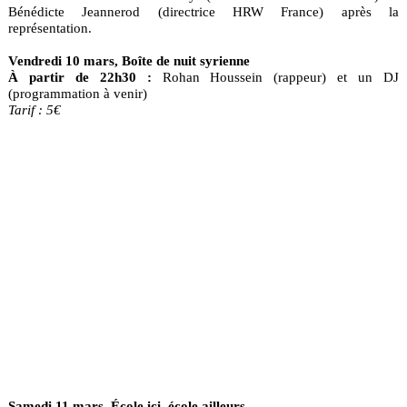
Bénédicte Jeannerod (directrice HRW France) après la
représentation.
Vendredi 10 mars, Boîte de nuit syrienne
À partir de 22h30 :
Rohan Houssein (rappeur) et un DJ
(programmation à venir)
Tarif : 5€
Samedi 11 mars, École ici, école ailleurs