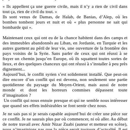
« Ils appellent ça une guerre civile, mais il n’y a rien de civil dans
tout ça, rien de civil du tout. »
Ils sont venus de Damas, de Halab, de Banias, d’Alep, où les
bombes tombent jours et nuit et où « plus personne ne sait qui
bombarde qui ».
Maintenant ceux qui ont eu de la chance habitent dans des camps et
des immeubles abandonnés au Liban, en Jordanie, en Turquie et les
autres guettent au péril de leur vie, une ouverture de la frontière des
pays voisins de la Syrie. Sans parler de ceux qui ont réussi à se
frayer un chemin jusqu’en Europe, où ils squattent toutes sortes de
lieux, et des quelques chanceux qui ont réussi à s’installer à peu près
dignement...
Aujourd’hui, le conflit syrien s’est solidement installé. Que peut-on
dire encore d’un conflit qui est devenu, non seulement une partie
quotidienne du paysage du Moyen-Orient, mais aussi de notre
monde et dont les horreurs commises dépassent toute
d’imagination ?
Un conflit qui nous ennuie presque et qui ne semble nous intéresser
que quand ses effets indésirables se font sentir chez nous.
Je ne sais pas si je serais capable aujourd’hui de créer une pièce sur
ce conflit. Je ne saurais plus par où commencer, ni où aller. Au début
de notre travail avec Amir Nizar Zuabi (auteur et metteur en scène),
nous n’imaginions pas que la pièce serait toujours d’actualité. Il est