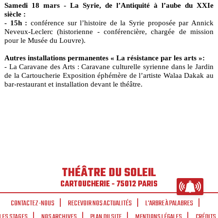
Samedi 18 mars - La Syrie, de l’Antiquité à l’aube du XXIe
siècle :
- 15h :
conférence sur l’histoire de la Syrie proposée par Annick
Neveux-Leclerc (historienne - conférencière, chargée de mission
pour le Musée du Louvre).
Autres installations permanentes « La résistance par les arts »:
- La Caravane des Arts : Caravane culturelle syrienne dans le Jardin
de la Cartoucherie Exposition éphémère de l’artiste Walaa Dakak au
bar-restaurant et installation devant le théâtre.
THÉÂTRE DU SOLEIL
CARTOUCHERIE - 75012 PARIS
CONTACTEZ-NOUS
RECEVOIR NOS ACTUALITÉS
L'ARBRE À PALABRES
LES STAGES
NOS ARCHIVES
PLAN DU SITE
MENTIONS LÉGALES
CRÉDITS