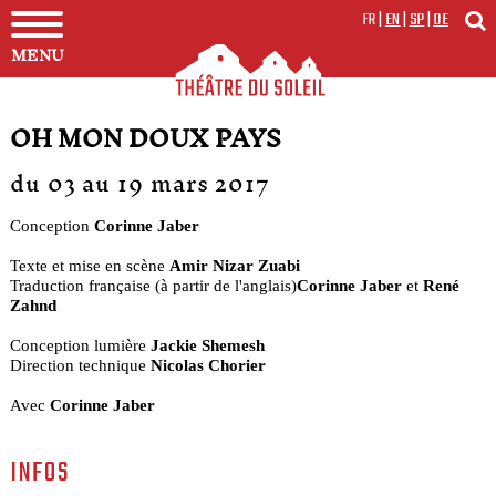
FR
|
EN
|
SP
|
DE
MENU
OH MON DOUX PAYS
du 03 au 19 mars 2017
Conception
Corinne Jaber
Texte et mise en scène
Amir Nizar Zuabi
Traduction française (à partir de l'anglais)
Corinne Jaber
et
René
Zahnd
Conception lumière
Jackie Shemesh
Direction technique
Nicolas Chorier
Avec
Corinne Jaber
INFOS