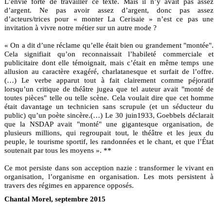
L’envie forte de travailler ce texte. Mais il n’y avait pas assez
d’argent. Ne pas avoir assez d’argent, donc pas assez
d’acteurs/trices pour « monter La Cerisaie » n’est ce pas une
invitation à vivre notre métier sur un autre mode ?
« On a dit d’une réclame qu’elle était bien ou grandement "montée".
Cela signifiait qu’on reconnaissait l’habileté commerciale et
publicitaire dont elle témoignait, mais c’était en même temps une
allusion au caractère exagéré, charlatanesque et surfait de l’offre.
(…) Le verbe apparut tout à fait clairement comme péjoratif
lorsqu’un critique de théâtre jugea que tel auteur avait "monté de
toutes pièces" telle ou telle scène. Cela voulait dire que cet homme
était davantage un technicien sans scrupule (et un séducteur du
public) qu’un poète sincère.(…) Le 30 juin1933, Goebbels déclarait
que la NSDAP avait "monté" une gigantesque organisation, de
plusieurs millions, qui regroupait tout, le théâtre et les jeux du
peuple, le tourisme sportif, les randonnées et le chant, et que l’État
soutenait par tous les moyens ». **
Ce mot persiste dans son acception nazie : transformer le vivant en
organisation, l’organisme en organisation. Les mots persistent à
travers des régimes en apparence opposés.
Chantal Morel, septembre 2015