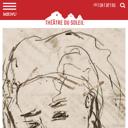
FR
|
EN
|
SP
|
DE
MENU