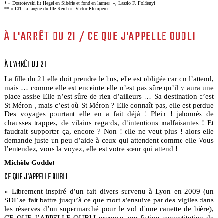
* « Dostoïevski lit Hegel en Sibérie et fond en larmes », Laszlo F. Foldényi
** « LTI, la langue du IIIe Reich », Victor Klemperer
À L'ARRÊT DU 21 / CE QUE J'APPELLE OUBLI
À L'ARRÊT DU 21
La fille du 21 elle doit prendre le bus, elle est obligée car on l’attend,
mais … comme elle est enceinte elle n’est pas sûre qu’il y aura une
place assise Elle n’est sûre de rien d’ailleurs … Sa destination c’est
St Méron , mais c’est où St Méron ? Elle connaît pas, elle est perdue
Des voyages pourtant elle en a fait déjà ! Plein ! jalonnés de
chausses trappes, de vilains regards, d’intentions malfaisantes ! Et
faudrait supporter ça, encore ? Non ! elle ne veut plus ! alors elle
demande juste un peu d’aide à ceux qui attendent comme elle Vous
l’entendez, vous la voyez, elle est votre sœur qui attend !
Michèle Goddet
CE QUE J'APPELLE OUBLI
« Librement inspiré d’un fait divers survenu à Lyon en 2009 (un
SDF se fait battre jusqu’à ce que mort s’ensuive par des vigiles dans
les réserves d’un supermarché pour le vol d’une canette de bière),
CE QUE J’APPELLE OUBLI propose une fiction-reconstitution de