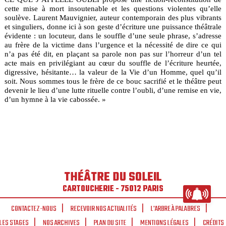
cette mise à mort insoutenable et les questions violentes qu’elle
soulève. Laurent Mauvignier, auteur contemporain des plus vibrants
et singuliers, donne ici à son geste d’écriture une puissance théâtrale
évidente : un locuteur, dans le souffle d’une seule phrase, s’adresse
au frère de la victime dans l’urgence et la nécessité de dire ce qui
n’a pas été dit, en plaçant sa parole non pas sur l’horreur d’un tel
acte mais en privilégiant au cœur du souffle de l’écriture heurtée,
digressive, hésitante… la valeur de la Vie d’un Homme, quel qu’il
soit. Nous sommes tous le frère de ce bouc sacrifié et le théâtre peut
devenir le lieu d’une lutte rituelle contre l’oubli, d’une remise en vie,
d’un hymne à la vie cabossée. »
THÉÂTRE DU SOLEIL
CARTOUCHERIE - 75012 PARIS
CONTACTEZ-NOUS
RECEVOIR NOS ACTUALITÉS
L'ARBRE À PALABRES
LES STAGES
NOS ARCHIVES
PLAN DU SITE
MENTIONS LÉGALES
CRÉDITS