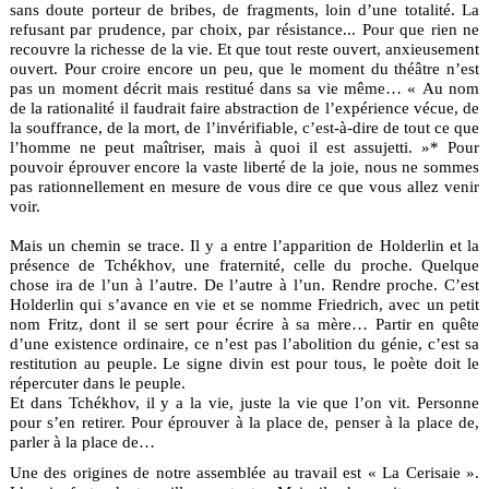
sans doute porteur de bribes, de fragments, loin d’une totalité. La
refusant par prudence, par choix, par résistance... Pour que rien ne
recouvre la richesse de la vie. Et que tout reste ouvert, anxieusement
ouvert. Pour croire encore un peu, que le moment du théâtre n’est
pas un moment décrit mais restitué dans sa vie même… « Au nom
de la rationalité il faudrait faire abstraction de l’expérience vécue, de
la souffrance, de la mort, de l’invérifiable, c’est-à-dire de tout ce que
l’homme ne peut maîtriser, mais à quoi il est assujetti. »* Pour
pouvoir éprouver encore la vaste liberté de la joie, nous ne sommes
pas rationnellement en mesure de vous dire ce que vous allez venir
voir.
Mais un chemin se trace. Il y a entre l’apparition de Holderlin et la
présence de Tchékhov, une fraternité, celle du proche. Quelque
chose ira de l’un à l’autre. De l’autre à l’un. Rendre proche. C’est
Holderlin qui s’avance en vie et se nomme Friedrich, avec un petit
nom Fritz, dont il se sert pour écrire à sa mère… Partir en quête
d’une existence ordinaire, ce n’est pas l’abolition du génie, c’est sa
restitution au peuple. Le signe divin est pour tous, le poète doit le
répercuter dans le peuple.
Et dans Tchékhov, il y a la vie, juste la vie que l’on vit. Personne
pour s’en retirer. Pour éprouver à la place de, penser à la place de,
parler à la place de…
Une des origines de notre assemblée au travail est « La Cerisaie ».