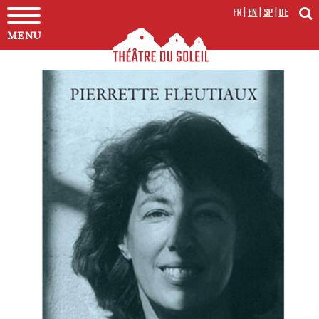
FR
|
EN
|
SP
|
DE
MENU