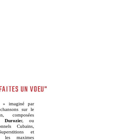
FAITES UN VOEU"
s » imaginé par
 chansons sur le
on, composées
e Durozie
r, ou
onnels Cubains,
perstitions et
ns les maximes