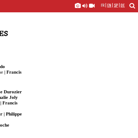
FR
|
EN
|
SP
|
DE
ES
ado
ne
| Francis
e Durozier
alie Joly
| Francis
 | Philippe
roche