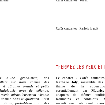
Almeria
Cafés candantes | Voeux
Cafés candantes | Parfois la nuit
"FERMEZ LES YEUX ET 
ret d’une grand-mère, nos
Le cabaret « Cafés cantante
veillent sur nous comme des
Nathalie Joly
, rassemble des
 à affronter grands et petits
thème de la superstiti
ndalousie, terre de mélange,
essentiellement par
Mauric
 restée miraculeusement vivante
adaptées de thèmes traditi
 comme dans le quotidien. C’est
Roumains et Andalous. Su
s gitans, probablement un des
malédictions abondent da