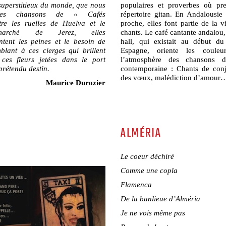
 superstitieux du monde, que nous
populaires et proverbes où pr
les chansons de « Cafés
répertoire gitan. En Andalousie 
tre les ruelles de Huelva et le
proche, elles font partie de la vi
rché de Jerez, elles
chants. Le café cantante andalou
ntent les peines et le besoin de
hall, qui existait au début d
mblant à ces cierges qui brillent
Espagne, oriente les couleu
ces fleurs jetées dans le port
l’atmosphère des chansons 
prétendu destin.
contemporaine : Chants de conj
des vœux, malédiction d’amour
Maurice Durozier
ALMÉRIA
Le coeur déchiré
Comme une copla
Flamenca
De la banlieue d’Alméria
Je ne vois même pas