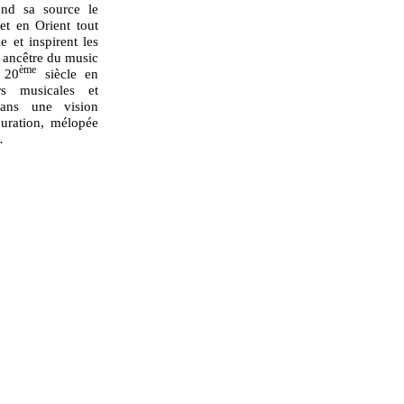
end sa source le
et en Orient tout
e et inspirent les
, ancêtre du music
ème
u 20
siècle en
rs musicales et
dans une vision
uration, mélopée
…