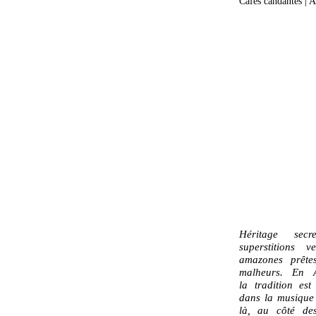
Cafés candantes | 
Héritage sec
superstitions 
amazones prêtes
malheurs. En A
la tradition est
dans la musique
là, au côté de