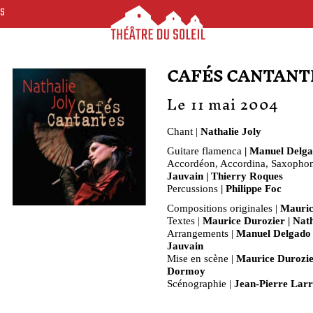
ES
CAFÉS CANTANT
Le 11 mai 2004
Chant |
Nathalie Joly
Guitare flamenca
| Manuel Delg
Accordéon, Accordina, Saxopho
Jauvain | Thierry Roques
Percussions
| Philippe Foc
Compositions originales |
Mauric
Textes |
Maurice Durozier | Nath
Arrangements |
Manuel Delgado 
Jauvain
Mise en scène |
Maurice Durozier
Dormoy
Scénographie |
Jean-Pierre Lar