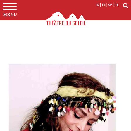
FR
|
EN
|
SP
|
DE
MENU