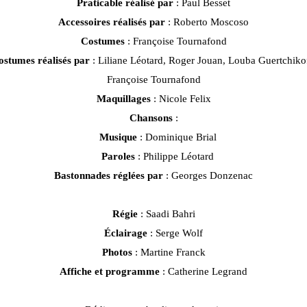
Praticable réalisé par
: Paul Besset
Accessoires réalisés par
: Roberto Moscoso
Costumes
: Françoise Tournafond
ostumes réalisés par
: Liliane Léotard, Roger Jouan, Louba Guertchiko
Françoise Tournafond
Maquillages
: Nicole Felix
Chansons
:
Musique
: Dominique Brial
Paroles
: Philippe Léotard
Bastonnades réglées par
: Georges Donzenac
Régie
: Saadi Bahri
Éclairage
: Serge Wolf
Photos
: Martine Franck
Affiche et programme
: Catherine Legrand