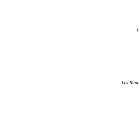
L
Les Rib