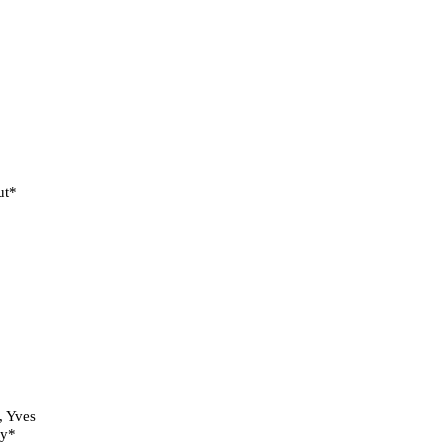
ut*
, Yves
ny*