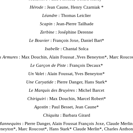
Hérode
: Jean Caune, Henry Czarniak *
Léandre
: Thomas Leiclier
Scapin
: Jean-Pierre Tailhade
Zerbine
: Joséphine Derenne
Le Bouvier
: François Joxe, Daniel Bart*
Isabelle
: Chantal Solca
s Armures
: Max Douchin, Alain Foussat ,Yves Beneyton*, Marc Rouco
Le Garçon de Piste
: François Decaux*
Un Valet
: Alain Foussat, Yves Beneyton*
Une Caryatide
: Pierre Danger, Hans Stark*
Le Marquis des Bruyères
: Michel Barcet
Chiriguiri
: Max Douchin, Marcel Robert*
Agostin
: Paul Besset, Jean Caune*
Chiquita
: Barbara Girard
Mannequins
: Pierre Danger, Alain Foussat François Joxe, Claude Merlin
neyton*, Marc Roucout*, Hans Stark* Claude Merlin*, Charles Antho