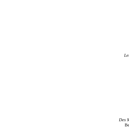
Le
Des 
Be