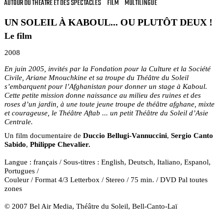
AUTOUR DU THÉÂTRE ET DES SPECTACLES
FILM
MULTILINGUE
UN SOLEIL À KABOUL... OU PLUTÔT DEUX !
Le film
2008
En juin 2005, invités par la Fondation pour la Culture et la Société
Civile, Ariane Mnouchkine et sa troupe du Théâtre du Soleil
s’embarquent pour l’Afghanistan pour donner un stage à Kaboul.
Cette petite mission donne naissance au milieu des ruines et des
roses d’un jardin, à une toute jeune troupe de théâtre afghane, mixte
et courageuse, le Théâtre Aftab ... un petit Théâtre du Soleil d’Asie
Centrale.
Un film documentaire de
Duccio Bellugi-Vannuccini
,
Sergio Canto
Sabido
,
Philippe Chevalier.
Langue : français / Sous-titres : English, Deutsch, Italiano, Espanol,
Portugues /
Couleur / Format 4/3 Letterbox / Stereo / 75 min. / DVD Pal toutes
zones
© 2007 Bel Air Media, Théâtre du Soleil, Bell-Canto-Laï