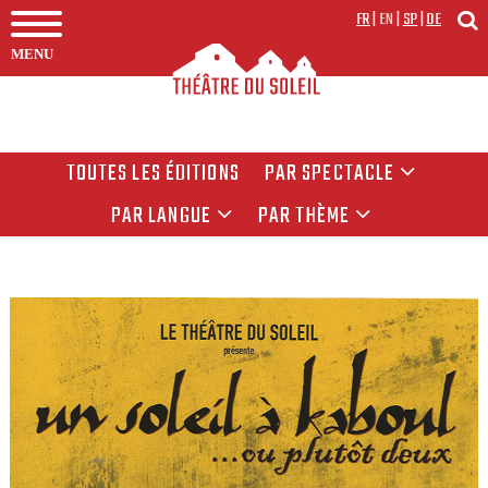
FR
|
EN
|
SP
|
DE
MENU
TOUTES LES ÉDITIONS
PAR SPECTACLE
PAR LANGUE
PAR THÈME