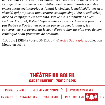
Lepage aime à nommer son théâtre, sont reconnaissables par des
explorations technologiques (citant le cinéma, le multimédia, les arts
visuels) qui proposent une écriture scénique singulière et collective,
avec sa compagnie Ex Machina. Par le biais d’entretiens avec
Ludovic Fouquet, Robert Lepage retrace dans ce livre son parcours
(du théâtre à l’opéra, en passant par le cirque, la danse, les
concerts, etc.) et permet au lecteur d’approcher au plus près de son
esthétique et du processus de création.
13, 00 € | ISBN 978-2-330-11338-4 ©
Actes Sud Papiers,
collection
Mettre en scène
THÉÂTRE DU SOLEIL
CARTOUCHERIE - 75012 PARIS
CONTACTEZ-NOUS
RECEVOIR NOS ACTUALITÉS
L'ARBRE À PALABRES
LES STAGES
NOS ARCHIVES
PLAN DU SITE
MENTIONS LÉGALES
CRÉDITS