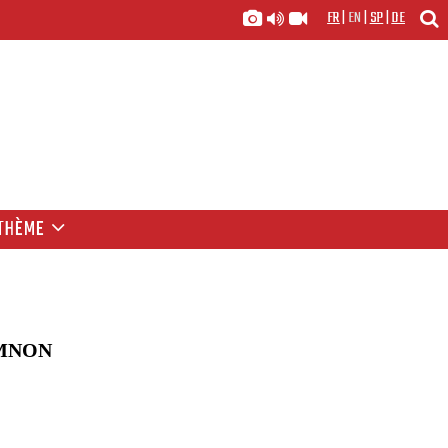
FR
|
EN
|
SP
|
DE
THÈME
EMNON