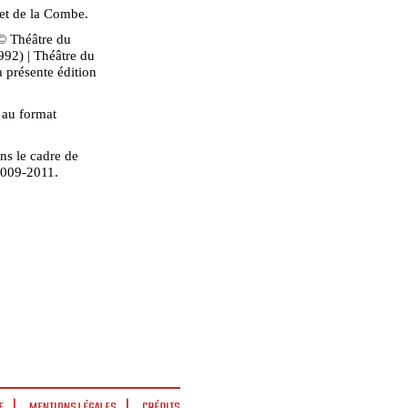
et de la Combe.
© Théâtre du
992) | Théâtre du
a présente édition
 au format
s le cadre de
 2009-2011.
E
MENTIONS LÉGALES
CRÉDITS