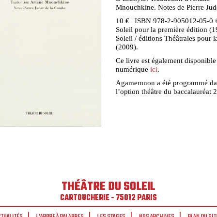
Mnouchkine. Notes de Pierre Jud
10 € | ISBN 978-2-905012-05-0 
Soleil pour la première édition (1
Soleil / éditions Théâtrales pour l
(2009).
Ce livre est également disponible
numérique
ici
.
Agamemnon a été programmé dan
l’option théâtre du baccalauréat
THÉÂTRE DU SOLEIL
CARTOUCHERIE - 75012 PARIS
CTUALITÉS
L'ARBRE À PALABRES
LES STAGES
NOS ARCHIVES
PLAN DU SIT