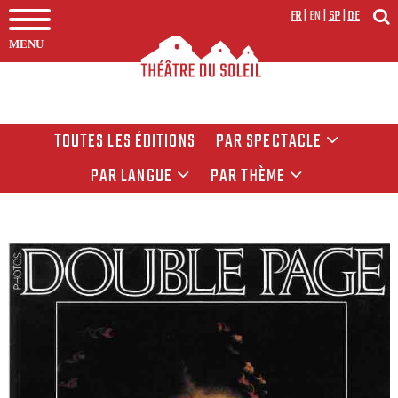
FR
|
EN
|
SP
|
DE
MENU
TOUTES LES ÉDITIONS
PAR SPECTACLE
PAR LANGUE
PAR THÈME