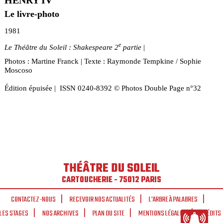
HENRY IV
Le livre-photo
1981
e
Le Théâtre du Soleil : Shakespeare 2
partie
|
Photos : Martine Franck | Texte : Raymonde Tempkine / Sophie
Moscoso
Édition épuisée | ISSN 0240-8392 © Photos Double Page n°32
THÉÂTRE DU SOLEIL
CARTOUCHERIE - 75012 PARIS
CONTACTEZ-NOUS
RECEVOIR NOS ACTUALITÉS
L'ARBRE À PALABRES
LES STAGES
NOS ARCHIVES
PLAN DU SITE
MENTIONS LÉGALES
CRÉDITS