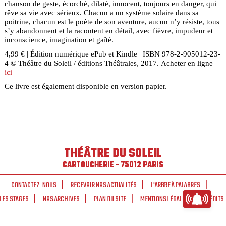
chanson de geste, écorché, dilaté, innocent, toujours en danger, qui
rêve sa vie avec sérieux. Chacun a un système solaire dans sa
poitrine, chacun est le poète de son aventure, aucun n’y résiste, tous
s’y abandonnent et la racontent en détail, avec fièvre, impudeur et
inconscience, imagination et gaîté.
4,99 € | Édition numérique ePub et Kindle | ISBN 978-2-905012-23-
4 © Théâtre du Soleil / éditions Théâtrales, 2017. Acheter en ligne
ici
Ce livre est également disponible en version papier.
THÉÂTRE DU SOLEIL
CARTOUCHERIE - 75012 PARIS
CONTACTEZ-NOUS
RECEVOIR NOS ACTUALITÉS
L'ARBRE À PALABRES
LES STAGES
NOS ARCHIVES
PLAN DU SITE
MENTIONS LÉGALES
CRÉDITS