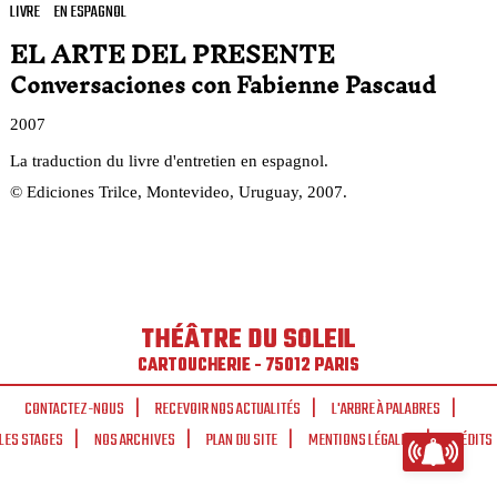
LIVRE
EN ESPAGNOL
EL ARTE DEL PRESENTE
Conversaciones con Fabienne Pascaud
2007
La traduction du livre d'entretien en espagnol.
© Ediciones Trilce, Montevideo, Uruguay, 2007.
THÉÂTRE DU SOLEIL
CARTOUCHERIE - 75012 PARIS
CONTACTEZ-NOUS
RECEVOIR NOS ACTUALITÉS
L'ARBRE À PALABRES
LES STAGES
NOS ARCHIVES
PLAN DU SITE
MENTIONS LÉGALES
CRÉDITS