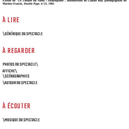
Extrait de "Le Théâtre du Soleil : Shakespeare", introduction de Claude Roy, photographies de
Martine Franck,
Double Page
, n°21, 1982
À LIRE
\GÉNÉRIQUE DU SPECTACLE
À REGARDER
PHOTOS DU SPECTACLE\
AFFICHE\
\SCÉNOGRAPHIES
\AUTOUR DU SPECTACLE
À ÉCOUTER
\MUSIQUE DU SPECTACLE