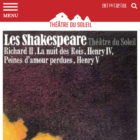
FR
|
EN
|
SP
|
DE
MENU