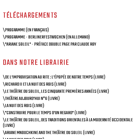
TÉLÉCHARGEMENTS
\PROGRAMME (EN FRANÇAIS)
\PROGRAMME - BERLINERFESTWOCHEN (EN ALLEMAND)
\"ARIANE SOLEIL" - PRÉFACE DOUBLE PAGE PAR CLAUDE ROY
DANS NOTRE LIBRAIRIE
\DE L'IMPROVISATION AU RITE : L'ÉPOPÉE DE NOTRE TEMPS (LIVRE)
\RICHARD II ET LA NUIT DES ROIS (LIVRE)
\LE THÉÂTRE DU SOLEIL, LES CINQUANTE PREMIÈRES ANNÉES (LIVRE)
\THÉÂTRE AUJOURD'HUI N°6 (LIVRE)
\LA NUIT DES ROIS (LIVRE)
\"CONSTRUIRE POUR LE TEMPS D'UN REGARD" (LIVRE)
\LE THÉÂTRE DU SOLEIL, DES TRADITIONS ORIENTALES À LA MODERNITÉ OCCIDENTALE
(LIVRE)
\ARIANE MNOUCHKINE AND THE THÉÂTRE DU SOLEIL (LIVRE)