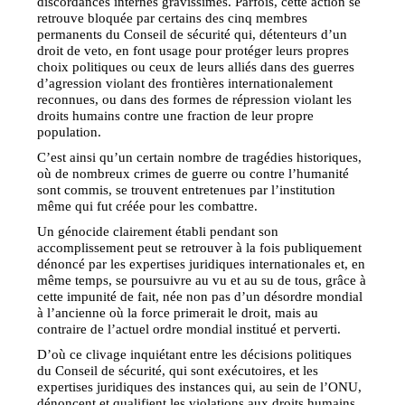
discordances internes gravissimes. Parfois, cette action se
retrouve bloquée par certains des cinq membres
permanents du Conseil de sécurité qui, détenteurs d’un
droit de veto, en font usage pour protéger leurs propres
choix politiques ou ceux de leurs alliés dans des guerres
d’agression violant des frontières internationalement
reconnues, ou dans des formes de répression violant les
droits humains contre une fraction de leur propre
population.
C’est ainsi qu’un certain nombre de tragédies historiques,
où de nombreux crimes de guerre ou contre l’humanité
sont commis, se trouvent entretenues par l’institution
même qui fut créée pour les combattre.
Un génocide clairement établi pendant son
accomplissement peut se retrouver à la fois publiquement
dénoncé par les expertises juridiques internationales et, en
même temps, se poursuivre au vu et au su de tous, grâce à
cette impunité de fait, née non pas d’un désordre mondial
à l’ancienne où la force primerait le droit, mais au
contraire de l’actuel ordre mondial institué et perverti.
D’où ce clivage inquiétant entre les décisions politiques
du Conseil de sécurité, qui sont exécutoires, et les
expertises juridiques des instances qui, au sein de l’ONU,
dénoncent et qualifient les violations aux droits humains