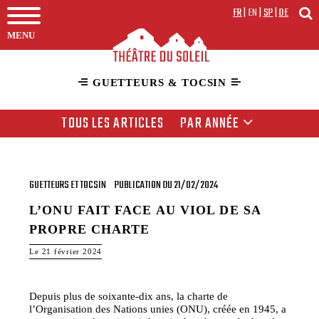
FR
|
EN
|
SP
|
DE
MENU
GUETTEURS & TOCSIN
TOUS LES ARTICLES
PAR ANNÉE
GUETTEURS ET TOCSIN
PUBLICATION DU 21/02/2024
L’ONU FAIT FACE AU VIOL DE SA
PROPRE CHARTE
Le 21 février 2024
Depuis plus de soixante-dix ans, la charte de
l’Organisation des Nations unies (ONU), créée en 1945, a