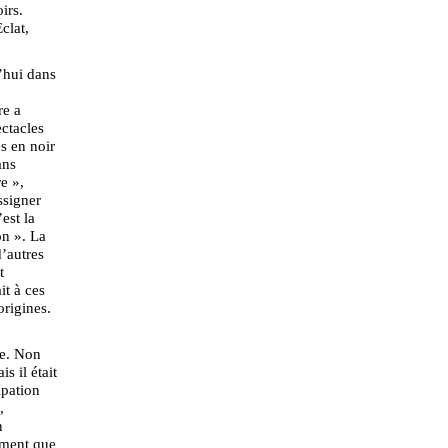
irs.
clat,
’hui dans
re a
ectacles
s en noir
ans
e »,
ssigner
est la
on ». La
d’autres
t
it à ces
origines.
re. Non
s il était
ipation
,
n
ement que