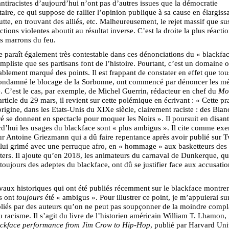
ntiracistes d’aujourd’hui n’ont pas d’autres issues que la démocratie
aire, ce qui suppose de rallier l’opinion publique à sa cause en élargissa
lutte, en trouvant des alliés, etc. Malheureusement, le rejet massif que su
ctions violentes aboutit au résultat inverse. C’est la droite la plus réacti
les marrons du feu.
 paraît également très contestable dans ces dénonciations du « blackfac
impliste que ses partisans font de l’histoire. Pourtant, c’est un domaine o
ablement marqué des points. Il est frappant de constater en effet que to
condamné le blocage de la Sorbonne, ont commencé par dénoncer les mé
. C’est le cas, par exemple, de Michel Guerrin, rédacteur en chef du
Mo
rticle du 29 mars, il revient sur cette polémique en écrivant : « Cette pr
l’origine, dans les Etats-Unis du XIXe siècle, clairement raciste : des Blan
ré se donnent en spectacle pour moquer les Noirs ». Il poursuit en disant
d’hui les usages du blackface sont « plus ambigus ». Il cite comme exe
ur Antoine Griezmann qui a dû faire repentance après avoir publié sur T
 lui grimé avec une perruque afro, en « hommage » aux basketteurs des
ters. Il ajoute qu’en 2018, les animateurs du carnaval de Dunkerque, qu
 toujours des adeptes du blackface, ont dû se justifier face aux accusati
avaux historiques qui ont été publiés récemment sur le blackface montre
s ont
toujours
été « ambigus ». Pour illustrer ce point, je m’appuierai su
bliés par des auteurs qu’on ne peut pas soupçonner de la moindre compl
u racisme. Il s’agit du livre de l’historien américain William T. Lhamon,
ackface performance from Jim Crow to Hip-Hop
, publié par Harvard Uni