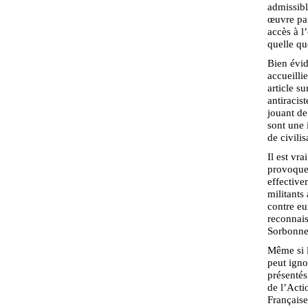
admissibl
œuvre par
accès à l
quelle qu
Bien évid
accueilli
article s
antiracis
jouant de
sont une 
de civilis
Il est vr
provoquen
effective
militants
contre eu
reconnais
Sorbonne,
Même si l
peut igno
présentés
de l’Acti
Française