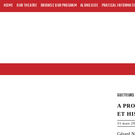
HOME
OUR THEATRE
BROWSE OUR PROGRAM
ALONGSIDE
PRATICAL INFORMATI
GUETTEURS 
A PRO
ET HI
31 mars 2
Gérard No