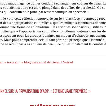
 du maquillage, ce qui les conduit à échanger leur couleur de peau. Le
les voulaient séduire est alors plongé dans des affres de perplexité. Ce so
s qui constituent le principal ressort comique du spectacle.
le voit, cette réflexion renouvelée sur le « blackface » permet de repe
on des « appropriations culturelles » que les militants identitaires dénonc
omme une forme de colonialisme. Ces critiques sont parfois justifiées, m
oublier que « l’appropriation culturelle » fonctionne toujours dans les d
 est souvent pour les groupes dominés un moyen d’échapper aux assign
res. Mais pour comprendre cela, il faut partir du principe que l’identité d
ne se réduit pas à sa couleur de peau ; ce qui est finalement le comble 
r le texte sur le blog personnel de Gérard Noiriel
ONNEL SUR LA PRIVATISATION D’ADP « EST UNE VRAIE PREMIÈRE »