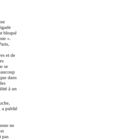
une
rigade
nt bloqué
ste ».
aris,
es et de
es
r se
Beaucoup
sque dans
des
ilité à un
uche,
 a publié
sonne ne
st
t pas