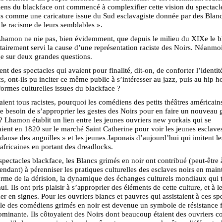
riens du blackface ont commencé à complexifier cette vision du spectacl
s comme une caricature issue du Sud esclavagiste donnée par des Blan
 le racisme de leurs semblables ».
hamon ne nie pas, bien évidemment, que depuis le milieu du XIXe le b
itairement servi la cause d’une représentation raciste des Noirs. Néanmoi
ge sur deux grandes questions.
t des spectacles qui avaient pour finalité, dit-on, de conforter l’identité
s, ont-ils pu inciter ce même public à s’intéresser au jazz, puis au hip h
formes culturelles issues du blackface ?
étaient tous racistes, pourquoi les comédiens des petits théâtres américains
e besoin de s’approprier les gestes des Noirs pour en faire un nouveau 
? Lhamon établit un lien entre les jeunes ouvriers new yorkais qui se
ient en 1820 sur le marché Saint Catherine pour voir les jeunes esclave
« danse des anguilles » et les jeunes Japonais d’aujourd’hui qui imitent le
 africaines en portant des dreadlocks.
spectacles blackface, les Blancs grimés en noir ont contribué (peut-être 
endant) à pérenniser les pratiques culturelles des esclaves noirs en main
orme de la dérision, la dynamique des échanges culturels mondiaux qui
i. Ils ont pris plaisir à s’approprier des éléments de cette culture, et à l
er en signes. Pour les ouvriers blancs et pauvres qui assistaient à ces sp
lle des comédiens grimés en noir est devenue un symbole de résistance f
ominante. Ils côtoyaient des Noirs dont beaucoup étaient des ouvriers