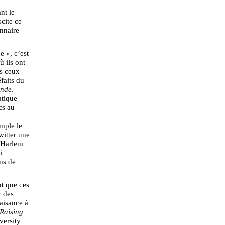
nt le
scite ce
onnaire
e », c’est
ù ils ont
us ceux
faits du
nde
.
atique
cs au
mple le
witter une
 Harlem
i
ons de
nt que ces
r des
aisance à
Raising
versity