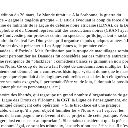
édition du 26 mars, Le Monde titrait : « A la Sorbonne, la guerre du
ce » gagne la tragédie grecque ». L’article évoquait le coup de force d’
ine de militants de la Ligue de défense noire africaine (LDNA), de la B
ophobie et du Conseil représentatif des associations noires (CRAN) aya
e l’université pour protester contre un spectacle qu’ils jugeaient « raciali
adre du festival Les Dionysies qu’il organise depuis quelques années à P
Brunet devait présenter « Les Suppliantes », le premier volet
aïdes » d’Eschyle. Mais l’utilisation par la troupe de maquillages sombr
our personnifier les Danaïdes fut considérée par ces militants antiracist
e résurgence du “blackface” : comédiens blancs se grimant en noir pou
s Noirs. Ce coup de force a fait l’objet de condamnations multiples. 
teurs ont dénoncé un « contresens historique », étant donné que le ma
ie grecque répondait à des logiques culturelles et sociales fort éloignées 
ec ses traits exagérés, il permettait d’être vu de loin, il donnait la possib
 jouer plusieurs personnages, etc.).
toire des libertés, qui regroupe un grand nombre d’organisations de ga
Ligue des Droits de l’Homme, la CGT, la Ligue de l’enseignement, etc.
iqué dénonçant cette opération. « Si le blackface est une pratique
le, en ce qu’il a pour objet d’humilier les « Noirs », en l’espèce, les
ns de la compagnie ne relèvent ni de ce projet ni de cette pratique. Per
iger ainsi en censeur autoproclamé. Si certains considèrent que la pièce e
e recours légal, ce sont les tribunaux, lesquels n’ont pas été saisis. Il n’es