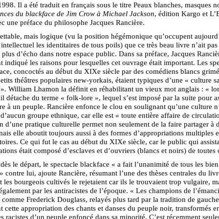
1998. Il a été traduit en français sous le titre Peaux blanches, masques no
nces du blackface de Jim Crow à Michael Jackson
, édition Kargo et L’E
ec une préface du philosophe Jacques Rancière.
grettable, mais logique (vu la position hégémonique qu’occupent aujourd
ntellectuel les identitaires de tous poils) que ce très beau livre n’ait pas
 plus d’écho dans notre espace public. Dans sa préface, Jacques Ranciè
t indiqué les raisons pour lesquelles cet ouvrage était important. Les sp
ace, concoctés au début du XIXe siècle par des comédiens blancs grimé
etits théâtres populaires new-yorkais, étaient typiques d’une « culture s
 ». William Lhamon la définit en réhabilitant un vieux mot anglais : « lor
il détache du terme « folk-lore », lequel s’est imposé par la suite pour a
re à un peuple. Rancière enfonce le clou en soulignant qu’une culture n’
 d’aucun groupe ethnique, car elle est « toute entière affaire de circulati
on d’une pratique culturelle permet non seulement de la faire partager à 
mais elle aboutit toujours aussi à des formes d’appropriations multiples e
toires. Ce qui fut le cas au début du XIXe siècle, car le public qui assista
ations était composé d’esclaves et d’ouvriers (blancs et noirs) de toutes 
 dès le départ, le spectacle blackface « a fait l’unanimité de tous les bien
» contre lui, ajoute Rancière, résumant l’une des thèses centrales du liv
les bourgeois cultivés le rejetaient car ils le trouvaient trop vulgaire, mai
galement par les antiracistes de l’époque. « Les champions de l’émanc
 comme Frederick Douglass, relayés plus tard par la tradition de gauche
 cette appropriation des chants et danses du peuple noir, transformés e
es racistes d’un peuple enfoncé dans sa minorité. C’est récemment seul