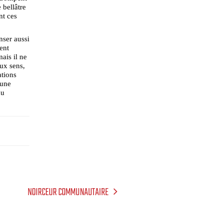
 bellâtre
nt ces
nser aussi
ent
ais il ne
eux sens,
ations
’une
du
NOIRCEUR COMMUNAUTAIRE