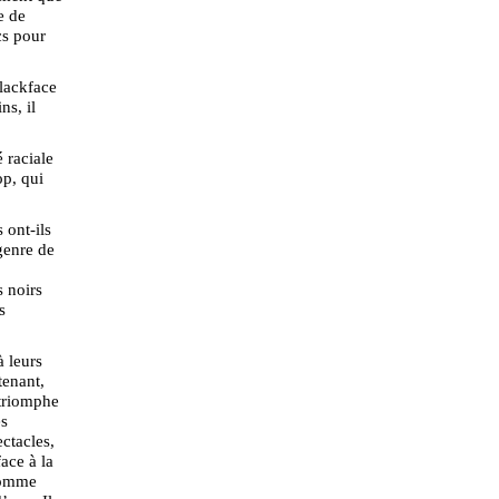
e de
cs pour
lackface
ns, il
 raciale
op, qui
 ont-ils
genre de
s noirs
s
à leurs
tenant,
 triomphe
es
ectacles,
ace à la
 comme