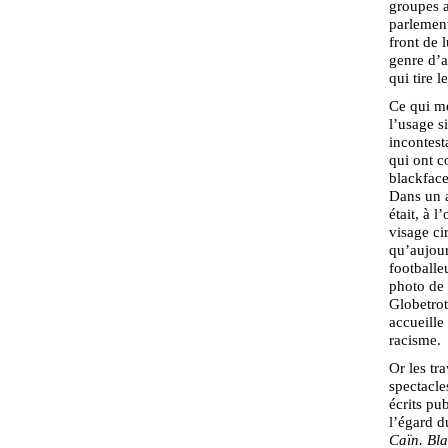
groupes a
parlement
front de 
genre d’a
qui tire 
Ce qui me
l’usage s
incontest
qui ont 
blackface
Dans un a
était, à 
visage ci
qu’aujour
footballe
photo de
Globetrot
accueille
racisme.
Or les tr
spectacle
écrits pu
l’égard d
Caïn. Bl