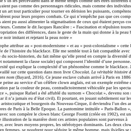
 s’ils les percevaient dans le même temps comme des êtres différents d
oyaient pas comme des personnages ridicules, mais comme des individus
 un art tout particulier pour tourner en dérision les puissants, compétenc
ièrent pour leurs propres combats. Ce qui n’empêche pas que ces comp
s aient pu aussi alimenter la stigmatisation de ceux qui étaient perçus 
érieurs. Comme le dit Jacques Rancière : « Fascination et répulsion tour
ropriation des différences, dans le geste de la main qui donne à la peau
 noir imitant et rejetant la peau noire »
ophe attribue au « post-modernisme » et au « post-colonialisme » cette 
e de l’histoire du blackface. Elle me semble tout à fait compatible avec 
du socio-historien, du fait même qu’elle prend en compte la diversité 
(et notamment la classe sociale) qui composent l’identité d’une personne.
ersité qui explique la complexité d’un phénomène comme le blackface. J
aillé sur cette question dans mon livre
Chocolat. La véritable histoire 
ans nom
(Bayard, 2016). Ce jeune esclave cubain arrivé à Paris en 18
peine au service d’un célèbre clown anglais, est un exemple extrême d
ation par la couleur de peau, contradictoirement véhiculée par les specta
ce », puisque Rafael a été affublé du surnom « Chocolat », devenu son
car il n’a jamais eu d’état civil). Et pourtant, en jouant subtilement sur le
 aristocratique et bourgeois du Nouveau-Cirque, il deviendra l’un des art
bres de Paris à la Belle Epoque. La pantomime intitulée « Paris-Ballon »,
 avec son compère le clown blanc George Foottit (créée en 1902), est u
e illustration de la manière dont ces artistes populaires sont parvenus à
r, avec leurs moyens propres, les stéréotypes dominants. Les deux clo
en femmes, se poudrent pour séduire le même homme, mais ils/elles se