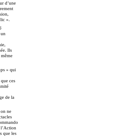
our d’une
brement
sion,
lic ».
é
 un
ie,
ée. Ils
ée même
ups » qui
 que ces
imité
ge de la
, on ne
ctacles
s commando
 l’Action
rs que les