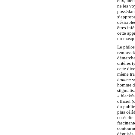
eux, même
ne les v
possédant
s’appropr
désirable
êtres inf
cette app
un masque
Le philos
renouvelé
démarche 
critères 
cette div
même trav
homme s
homme de 
stigmatis
« blackfa
officiel (
du public
plus célè
co-écrite
fascinant
contourne
déguisés 