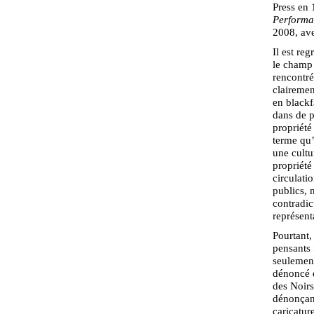
Press en 
Performa
2008, av
Il est re
le champ i
rencontré
clairemen
en blackf
dans de p
propriété
terme qu’
une cultu
propriété
circulati
publics, 
contradic
représent
Pourtant,
pensants 
seulement 
dénoncé é
des Noirs
dénonçant
caricatur