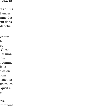
’eux. Ils
es qu’ils
étences
comme des
nent dans
 blanche
lecture
la
des
 C’est
’ai moi-
d’un
86, comme
e la
cles en
 nom
s attentes
istes les
 qu’il a
ne
wns,
 trompent