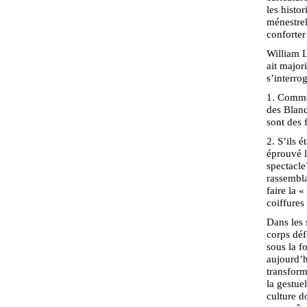
les histo
ménestrel
conforter
William L
ait major
s’interro
1. Commen
des Blanc
sont des 
2. S’ils 
éprouvé l
spectacle
rassembla
faire la 
coiffures
Dans les 
corps déf
sous la f
aujourd’hu
transform
la gestue
culture d