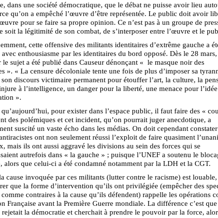
e, dans une société démocratique, que le débat ne puisse avoir lieu aut
ce qu’on a empêché l’œuvre d’être représentée. Le public doit avoir li
’œuvre pour se faire sa propre opinion. Ce n’est pas à un groupe de pres
e soit la légitimité de son combat, de s’interposer entre l’œuvre et le pub
emment, cette offensive des militants identitaires d’extrême gauche a ét
e avec enthousiasme par les identitaires du bord opposé. Dès le 28 mars,
ur le sujet a été publié dans Causeur dénonçant « le masque noir des
tes ». « La censure décoloniale tente une fois de plus d’imposer sa tyrann
 son discours victimaire permanent pour étouffer l’art, la culture, la pens
injure à l’intelligence, un danger pour la liberté, une menace pour l’id
ation ».
ai qu’aujourd’hui, pour exister dans l’espace public, il faut faire des « co
t des polémiques et cet incident, qu’on pourrait juger anecdotique, a
ment suscité un vaste écho dans les médias. On doit cependant constater
 antiracistes ont non seulement réussi l’exploit de faire quasiment l’unan
x, mais ils ont aussi aggravé les divisions au sein des forces qui se
saient autrefois dans « la gauche » ; puisque l’UNEF a soutenu le bloca
 alors que celui-ci a été condamné notamment par la LDH et la CGT.
a cause invoquée par ces militants (lutter contre le racisme) est louable
rer que la forme d’intervention qu’ils ont privilégiée (empêcher des spe
 comme contraires à la cause qu’ils défendent) rappelle les opération
on Française avant la Première Guerre mondiale. La différence c’est que
 rejetait la démocratie et cherchait à prendre le pouvoir par la force, alo