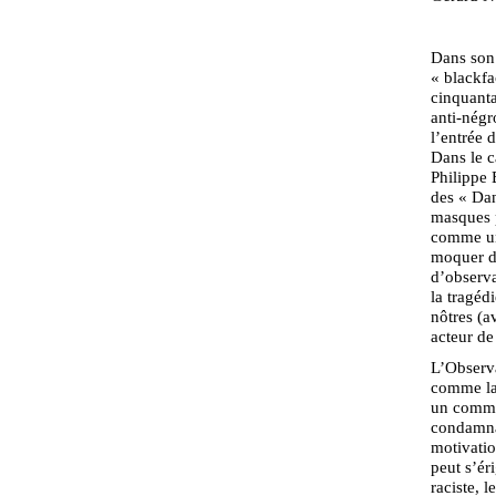
Dans son 
« blackfa
cinquanta
anti-négr
l’entrée d
Dans le c
Philippe 
des « Dan
masques p
comme un
moquer de
d’observa
la tragéd
nôtres (av
acteur de
L’Observa
comme la 
un commun
condamnab
motivatio
peut s’ér
raciste, l