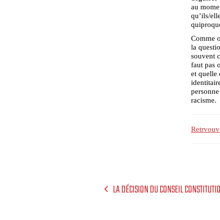
au moment
qu’ils/el
quiproquo
Comme on 
la questi
souvent c
faut pas 
et quelle
identitai
personne 
racisme.
Retrvouve
LA DÉCISION DU CONSEIL CONSTITUTI