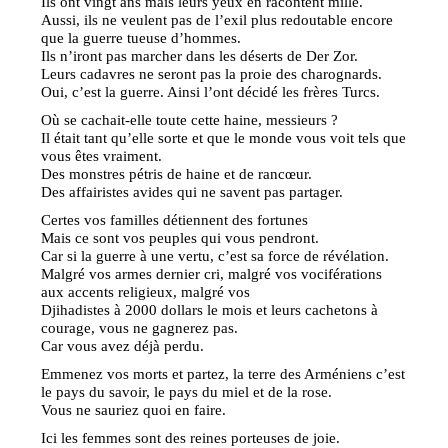
Ils ont vingt ans mais leurs yeux en racontent mille.
Aussi, ils ne veulent pas de l’exil plus redoutable encore
que la guerre tueuse d’hommes.
Ils n’iront pas marcher dans les déserts de Der Zor.
Leurs cadavres ne seront pas la proie des charognards.
Oui, c’est la guerre. Ainsi l’ont décidé les frères Turcs.
Où se cachait-elle toute cette haine, messieurs ?
Il était tant qu’elle sorte et que le monde vous voit tels que
vous êtes vraiment.
Des monstres pétris de haine et de rancœur.
Des affairistes avides qui ne savent pas partager.
Certes vos familles détiennent des fortunes
Mais ce sont vos peuples qui vous pendront.
Car si la guerre à une vertu, c’est sa force de révélation.
Malgré vos armes dernier cri, malgré vos vociférations
aux accents religieux, malgré vos
Djihadistes à 2000 dollars le mois et leurs cachetons à
courage, vous ne gagnerez pas.
Car vous avez déjà perdu.
Emmenez vos morts et partez, la terre des Arméniens c’est
le pays du savoir, le pays du miel et de la rose.
Vous ne sauriez quoi en faire.
Ici les femmes sont des reines porteuses de joie.