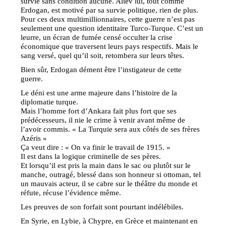
survie sans condition aucune. Aliev lui, tout comme
Erdogan, est motivé par sa survie politique, rien de plus.
Pour ces deux multimillionnaires, cette guerre n’est pas
seulement une question identitaire Turco-Turque. C’est un
leurre, un écran de fumée censé occulter la crise
économique que traversent leurs pays respectifs. Mais le
sang versé, quel qu’il soit, retombera sur leurs têtes.
Bien sûr, Erdogan dément être l’instigateur de cette
guerre.
Le déni est une arme majeure dans l’histoire de la
diplomatie turque.
Mais l’homme fort d’Ankara fait plus fort que ses
prédécesseurs, il nie le crime à venir avant même de
l’avoir commis. « La Turquie sera aux côtés de ses frères
Azéris »
Ça veut dire : « On va finir le travail de 1915. »
Il est dans la logique criminelle de ses pères.
Et lorsqu’il est pris la main dans le sac ou plutôt sur le
manche, outragé, blessé dans son honneur si ottoman, tel
un mauvais acteur, il se cabre sur le théâtre du monde et
réfute, récuse l’évidence même.
Les preuves de son forfait sont pourtant indélébiles.
En Syrie, en Lybie, à Chypre, en Grèce et maintenant en