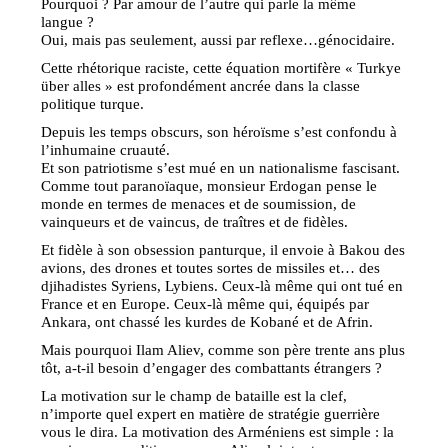
Pourquoi ? Par amour de l’autre qui parle la même
langue ?
Oui, mais pas seulement, aussi par reflexe…génocidaire.
Cette rhétorique raciste, cette équation mortifère « Turkye
über alles » est profondément ancrée dans la classe
politique turque.
Depuis les temps obscurs, son héroïsme s’est confondu à
l’inhumaine cruauté.
Et son patriotisme s’est mué en un nationalisme fascisant.
Comme tout paranoïaque, monsieur Erdogan pense le
monde en termes de menaces et de soumission, de
vainqueurs et de vaincus, de traîtres et de fidèles.
Et fidèle à son obsession panturque, il envoie à Bakou des
avions, des drones et toutes sortes de missiles et… des
djihadistes Syriens, Lybiens. Ceux-là même qui ont tué en
France et en Europe. Ceux-là même qui, équipés par
Ankara, ont chassé les kurdes de Kobané et de Afrin.
Mais pourquoi Ilam Aliev, comme son père trente ans plus
tôt, a-t-il besoin d’engager des combattants étrangers ?
La motivation sur le champ de bataille est la clef,
n’importe quel expert en matière de stratégie guerrière
vous le dira. La motivation des Arméniens est simple : la