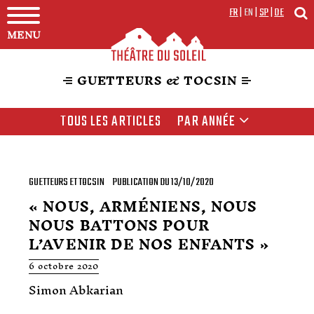
FR
|
EN
|
SP
|
DE
MENU
GUETTEURS & TOCSIN
TOUS LES ARTICLES
PAR ANNÉE
GUETTEURS ET TOCSIN
PUBLICATION DU 13/10/2020
« NOUS, ARMÉNIENS, NOUS
NOUS BATTONS POUR
L’AVENIR DE NOS ENFANTS »
6 octobre 2020
Simon Abkarian