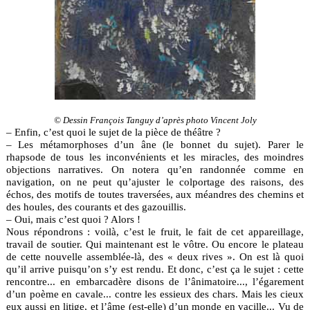
© Dessin François Tanguy d’après photo Vincent Joly
– Enfin, c’est quoi le sujet de la pièce de théâtre ?
– Les métamorphoses d’un âne (le bonnet du sujet). Parer le
rhapsode de tous les inconvénients et les miracles, des moindres
objections narratives. On notera qu’en randonnée comme en
navigation, on ne peut qu’ajuster le colportage des raisons, des
échos, des motifs de toutes traversées, aux méandres des chemins et
des houles, des courants et des gazouillis.
– Oui, mais c’est quoi ? Alors !
Nous répondrons : voilà, c’est le fruit, le fait de cet appareillage,
travail de soutier. Qui maintenant est le vôtre. Ou encore le plateau
de cette nouvelle assemblée-là, des « deux rives ». On est là quoi
qu’il arrive puisqu’on s’y est rendu. Et donc, c’est ça le sujet : cette
rencontre... en embarcadère disons de l’ânimatoire..., l’égarement
d’un poème en cavale... contre les essieux des chars. Mais les cieux
eux aussi en litige, et l’âme (est-elle) d’un monde en vacille... Vu de