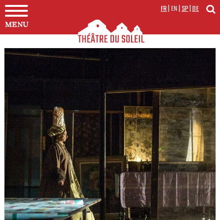
FR
|
EN
|
SP
|
DE
MENU