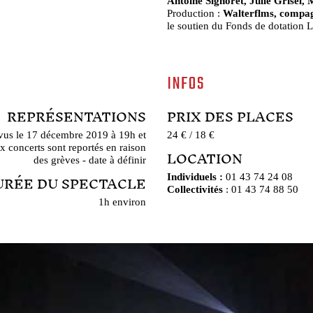
Antoine Signoret, Julie Grisel,
Production :
Walterflms, comp
le soutien du Fonds de dotation L
INFOS
REPRÉSENTATIONS
PRIX DES PLACES
évus le 17 décembre 2019 à 19h et
24 € / 18 €
x concerts sont reportés en raison
LOCATION
des grèves - date à définir
URÉE DU SPECTACLE
Individuels :
01 43 74 24 08
Collectivités
: 01 43 74 88 50
1h environ