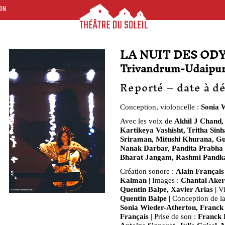
ON
LA NUIT DES OD
Trivandrum-Udaipu
Reporté – date à dé
Conception, violoncelle :
Sonia 
Avec les voix de
Akhil J Chand,
Kartikeya Vashisht, Tritha Sinh
Sriraman, Mitushi Khurana, 
Nanak Darbar, Pandita Prabha
Bharat Jangam, Rashmi Pandk
Création sonore :
Alain Français
Kalman |
Images :
Chantal Ake
Quentin Balpe, Xavier Arias |
Vi
Quentin Balpe |
Conception de la
Sonia Wieder-Atherton, Franck 
Français
| Prise de son :
Franck R