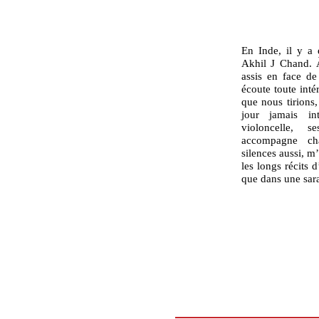
En Inde, il y a 
Akhil J Chand. 
assis en face d
écoute toute intér
que nous tirions,
jour jamais i
violoncelle, 
accompagne cha
silences aussi, 
les longs récits 
que dans une sar