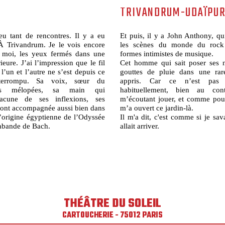
TRIVANDRUM-UDAÏPU
eu tant de rencontres. Il y a eu
Et puis, il y a John Anthony, qu
À Trivandrum. Je le vois encore
les scènes du monde du rock 
e moi, les yeux fermés dans une
formes intimistes de musique.
ieure. J’ai l’impression que le fil
Cet homme qui sait poser ses
 l’un et l’autre ne s’est depuis ce
gouttes de pluie dans une rar
nterrompu. Sa voix, sœur du
appris. Car ce n’est pas
ses mélopées, sa main qui
habituellement, bien au cont
cune de ses inflexions, ses
m’écoutant jouer, et comme pou
m’ont accompagnée aussi bien dans
m’a ouvert ce jardin-là.
d’origine égyptienne de l’Odyssée
Il m'a dit, c'est comme si je sav
abande de Bach.
allait arriver.
THÉÂTRE DU SOLEIL
CARTOUCHERIE - 75012 PARIS