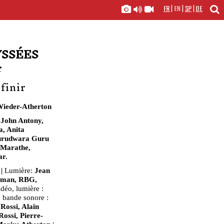
FR
|
EN
|
SP
|
DE
YSSÉES
r
finir
Wieder-Atherton
 John Antony,
a, Anita
Gurudwara Guru
 Marathe,
ar.
 |
Lumière:
Jean
rman, RBG,
déo, lumière :
 bande sonore :
Rossi, Alain
ossi, Pierre-