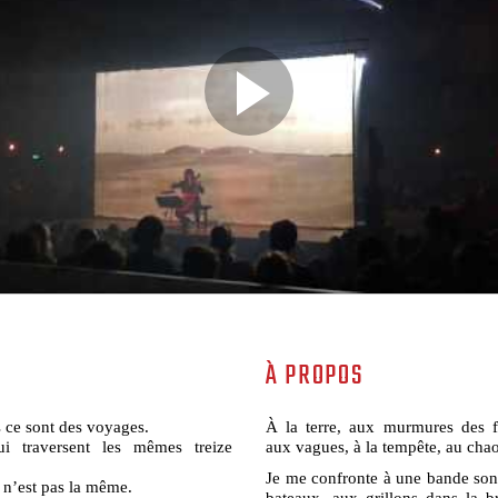
À PROPOS
 ce sont des voyages.
À la terre, aux murmures des f
i traversent les mêmes treize
aux vagues, à la tempête, au chao
Je me confronte à une bande son 
e n’est pas la même.
bateaux, aux grillons dans la br