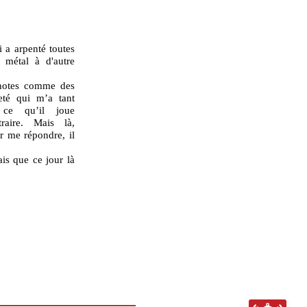
R
i a arpenté toutes
métal à d'autre
 notes comme des
eté qui m’a tant
 ce qu’il joue
raire. Mais là,
r me répondre, il
ais que ce jour là