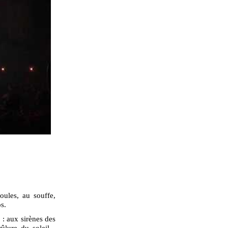
oules, au souffe,
s.
: aux sirènes des
ûlure du soleil...