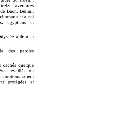
reize aventures
de Bach, Bellini,
Schumann et aussi
s, égyptiens et
dyssée aille à la
ble des paroles
s cachés quelque
ves éveillés ou
s émotions soient
nt protégées et