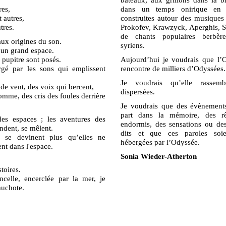
res,
dans un temps onirique en t
 autres,
construites autour des musiques 
tres.
Prokofev, Krawzyck, Aperghis, 
de chants populaires berbère
x origines du son.
syriens.
 un grand espace.
 pupitre sont posés.
Aujourd’hui je voudrais que l’O
gé par les sons qui emplissent
rencontre de milliers d’Odyssées.
Je voudrais qu’elle rassem
de vent, des voix qui bercent,
dispersées.
omme, des cris des foules derrière
Je voudrais que des évènement
part dans la mémoire, des rê
des espaces ; les aventures des
endormis, des sensations ou de
ndent, se mêlent.
dits et que ces paroles soie
 se devinent plus qu’elles ne
hébergées par l’Odyssée.
ent dans l'espace.
Sonia Wieder-Atherton
stoires.
celle, encerclée par la mer, je
chuchote.