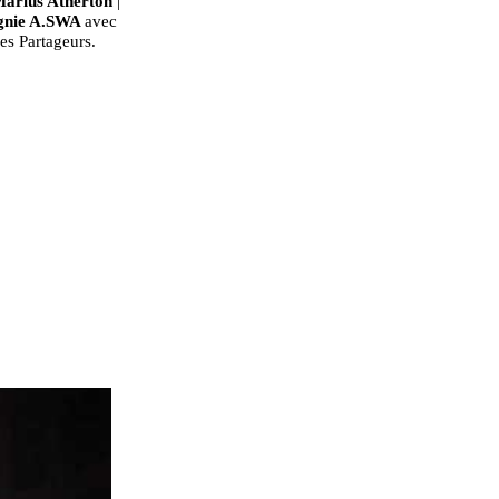
 Marius Atherton
|
agnie A.SWA
avec
es Partageurs.