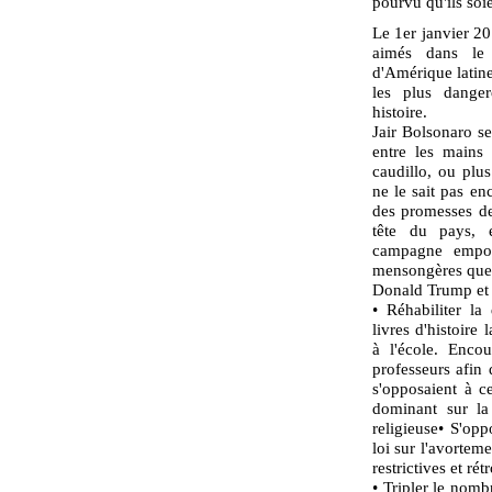
pourvu qu'ils soi
Le 1er janvier 20
aimés dans le
d'Amérique latine
les plus danger
histoire.
Jair Bolsonaro se
entre les mains
caudillo, ou plu
ne le sait pas en
des promesses de 
tête du pays, e
campagne empoi
mensongères que c
Donald Trump et 
• Réhabiliter la
livres d'histoire
à l'école. Encou
professeurs afin
s'opposaient à ce
dominant sur la 
religieuse• S'opp
loi sur l'avorteme
restrictives et r
• Tripler le nomb