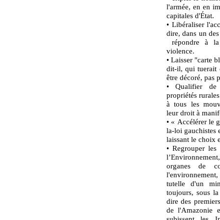
l'armée, en en i
capitales d'État.
• Libéraliser l'a
dire, dans un des
répondre à la 
violence.
• Laisser "carte b
dit-il, qui tuerai
être décoré, pas 
• Qualifier de
propriétés rurales
à tous les mouv
leur droit à manif
• « Accélérer le 
la-loi gauchistes
laissant le choix e
• Regrouper les 
l’Environnement,
organes de co
l'environnement,
tutelle d'un mi
toujours, sous la
dire des premiers
de l'Amazonie e
subissent les I