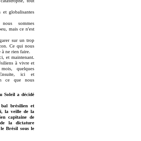
catastrophe, tout
 et globalisantes
e, nous sommes
eu, mais ce n'est
garer sur un trop
izon. Ce qui nous
à ne rien faire.
i, et maintenant.
siliens à vivre et
 mois, quelques
nsuite, ici et
ien ce que nous
u Soleil a décidé
bal brésilien et
, la veille de la
en capitaine de
 de la dictature
 le Brésil sous le