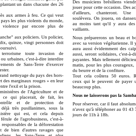
Des musiciens brésiliens viend
mplantant un dans chacune des 26
jouer pour cette occasion. Des act
d'ailleurs, chanteront. Un
ccès aux armes à feu. Ce qui veut
soulèvera. On jouera, on dansera
 pays les plus violents du monde,
au moins tant qu'il y aura des
violence par encore plus de
vaillants.
lanche" aux policiers. Un policier,
Nous préparerons un beau et bo
t dix, quinze, vingt personnes doit
avec sa version végétarienne. Il y
poursuivi.
aura aussi évidemment des caïpi
 terrorisme toute invasion de
aussi, seront solidaires, c'est-à-d
 ou urbaines, c'est-à-dire interdire
payantes. Mais tellement délicieu
ements de Sans-Terre d'exercer
matin, pour les plus courageux, 
ester.
du beurre et de la confiture.
grand nettoyage du pays des hors-
Tout cela coûtera 50 euros. 
 et des marginaux rouges » en leur
ceux qui le peuvent de payer
ntre l'exil et la prison.
beaucoup plus.
ministères de l'Agriculture et de
Nous ne laisserons pas la Samb
 ce qui placerait, de fait, les
ntrôle et de protection de
Pour réserver, car il faut absolum
 déjà très pusillanimes, sous la
n'avez qu'à téléphoner au 01 43 
nistère qui est, et cela depuis
jours de 11h à 18h.
 férule de l'agrobusiness, c'est-à-
 responsables de la déforestation
t de bien d'autres ravages que
ndiens, les Sans-Terre et plus