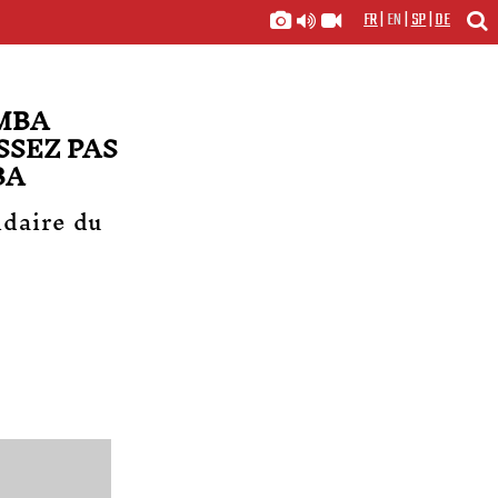
FR
|
EN
|
SP
|
DE
AMBA
SSEZ PAS
BA
idaire du