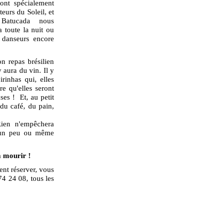
ront spécialement
eurs du Soleil, et
e Batucada nous
 toute la nuit ou
 danseurs encore
n repas brésilien
 aura du vin. Il y
rinhas qui, elles
ire qu'elles seront
ses ! Et, au petit
du café, du pain,
Rien n'empêchera
 un peu ou même
a mourir !
ent réserver, vous
74 24 08, tous les