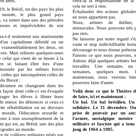
ent amis,
ceux-là la responsabilité de la 
cela ne sert à rien.
19, le Brésil, un des pays les plus
Échafauder des actions globales
 monde, le plus grand pays
ne nous appartient pas.
, va entrer dans une des périodes
Nous, artistes de théâtr
euses et imprévisibles de son
minuscules. Nous pouvons très p
pas rien.
ra-t-il seulement une marionnette
Ne laissons pas notre regard s'é
 d'un capitalisme débridé ou un
vaste et trop indéchiffrable hor
s vraisemblablement les deux, on
décourage et nous donne prétexte 
core. Mais relisons quelques-unes
Faisons ce que nous pouvons, ic
celui qui vient de se hisser à la
Aidons déjà quelques artistes bré
n se faisant élire lors d'une
travailler. Une semaine, un
sonnée par les mêmes forces
semaines, quelques mois. E
elles qui intoxiquèrent celles de
maintenant, nous verrons b
du Brexit :
pourrons faire d'autre.
 dictature en changeant dans les
 la façon dont celle-ci est évoquée
Voilà donc ce que le Théâtre d
rager les élèves à filmer leurs
de faire, ici et maintenant :
 de mieux les dénoncer si ceux-ci
Un bal. Un bal brésilien. Un 
tte réhabilitation ou au discours
solidaire. Le 31 décembre. Oui
morale, l'éducation sexuelle et
prise de pouvoir par un anci
oser à tout assouplissement de la
l'armée, nostalgique notoire
nt qui est, au Brésil, une des plus
militaire et fasciste qui a tenu
étrogrades au monde.
joug de 1964 à 1985.
re de collèges militaires gérés par