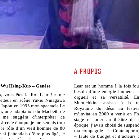
A PROPOS
r Wu Hsing-Kuo – Genèse
Lear est un homme à la fois fou 
besoin d’une énergie immense p
 vous êtes le Roi Lear ! » me
orgueil et sa versatilité. 
metteur en scène Yukio Ninagawa
Mnouchkine assista à la re
u Japon en 1993 mon spectacle Le
Royaume du désir au festiv
r, une adaptation du Macbeth de
m’invita en 2000 à venir en Fr
l me suggéra d’interpréter ce
stage et jouer au théâtre de 
à cette époque je me sentais trop
époque, j’avais choisi de suspendr
 le rôle d’un vieil homme de 80
ma compagnie – le Contemporar
 si j’attendais d’être plus âgé, je
– faute de budget et d’acteurs 