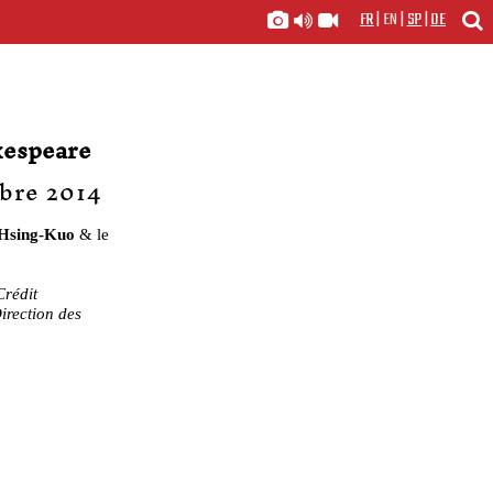
FR
|
EN
|
SP
|
DE
kespeare
bre 2014
Hsing-Kuo
& le
Crédit
Direction des