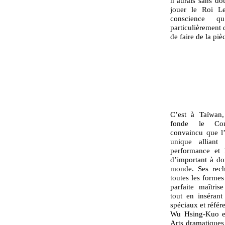
n’aurais sans dou
jouer le Roi Le
conscience qu
particulièrement d
de faire de la piè
C’est à Taïwan
fonde le Con
convaincu que l’
unique alliant
performance et 
d’important à do
monde. Ses rech
toutes les formes 
parfaite maîtris
tout en insérant
spéciaux et réfé
Wu Hsing-Kuo en
Arts dramatiques