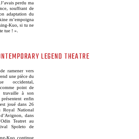
 J’avais perdu ma
nce, souffrant de
mon adaptation du
hkine m’empoigna
sing-Kuo, si tu ne
e tue ! ».
CONTEMPORARY LEGEND THEATRE
, de ramener vers
prend une pièce du
que occidental,
 comme point de
 travaille à son
 présentent enfin
est joué dans 26
u Royal National
l d’Avignon, dans
’Odin Teatret au
ival Spoleto de
ing-Kuo continue