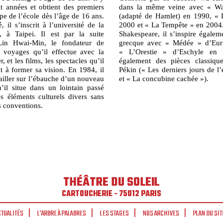
it années et obtient des premiers
dans la même veine avec « Wa
upe de l’école dès l’âge de 16 ans.
(adapté de Hamlet) en 1990, « 
 il s’inscrit à l’université de la
2000 et « La Tempête » en 2004. 
, à Taipei. Il est par la suite
Shakespeare, il s’inspire égalem
in Hwai-Min, le fondateur de
grecque avec « Médée » d’Eur
 voyages qu’il effectue avec la
« L’Orestie » d’Eschyle en 
r, et les films, les spectacles qu’il
également des pièces classiqu
t à former sa vision. En 1984, il
Pékin (« Les derniers jours de l
iller sur l’ébauche d’un nouveau
et « La concubine cachée »).
u’il situe dans un lointain passé
s éléments culturels divers sans
s conventions.
THÉÂTRE DU SOLEIL
CARTOUCHERIE - 75012 PARIS
CTUALITÉS
L'ARBRE À PALABRES
LES STAGES
NOS ARCHIVES
PLAN DU SIT