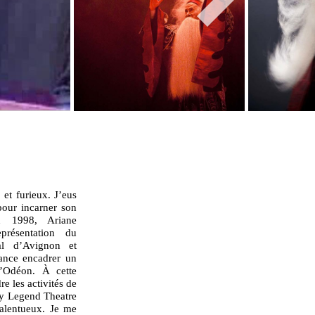
et furieux. J’eus
our incarner son
En 1998, Ariane
présentation du
al d’Avignon et
ance encadrer un
l’Odéon. À cette
e les activités de
y Legend Theatre
talentueux. Je me