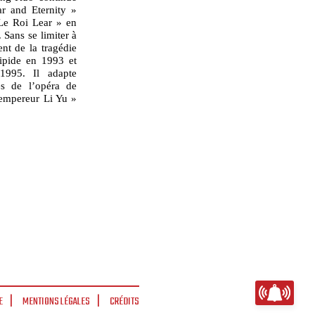
r and Eternity »
Le Roi Lear » en
Sans se limiter à
ent de la tragédie
ipide en 1993 et
1995. Il adapte
es de l’opéra de
’empereur Li Yu »
E
MENTIONS LÉGALES
CRÉDITS