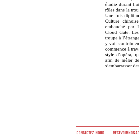
étudie durant hu
rôles dans la tro
Une fois diplômé,
Culture chinoise
embauché par L
Cloud Gate. Les
troupe à l’étrange
y voit contribuen
commence à trava
style d’opéra, q
afin de mêler de
s’embarrasser de
CONTACTEZ-NOUS
RECEVOIR NOS A