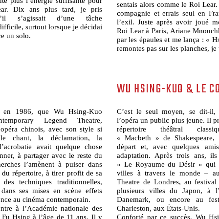
te plus l’énergie suffisante pour
sentais alors comme le Roi Lear.
ar. Dix ans plus tard, je pris
compagnie et errais seul en Fra
’il s’agissait d’une tâche
l’exil. Juste après avoir joué 
ifficile, surtout lorsque je décidai
Roi Lear à Paris, Ariane Mnouc
ce un solo.
par les épaules et me lança : « H
remontes pas sur les planches, je t
WU HSING-KUO & LE 
, en 1986, que Wu Hsing-Kuo
C’est le seul moyen, se dit-il
temporary Legend Theatre,
l’opéra un public plus jeune. Il 
opéra chinois, avec son style si
répertoire théâtral classi
 le chant, la déclamation, la
« Macbeth » de Shakespeare,
l’acrobatie avait quelque chose
départ et, avec quelques amis
nner, à partager avec le reste du
adaptation. Après trois ans, ils
erches l’amènent à puiser dans
« Le Royaume du Désir » qui 
du répertoire, à tirer profit de sa
villes à travers le monde – a
e des techniques traditionnelles,
Theatre de Londres, au festiva
 dans ses mises en scène effets
plusieurs villes du Japon, à l
rence au cinéma contemporain.
Danemark, ou encore au fest
tre à l’Académie nationale des
Charleston, aux États-Unis.
 Fu Hsing à l’âge de 11 ans. Il y
Conforté par ce succès, Wu Hs