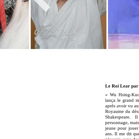
Le Roi Lear pa
« Wu Hsing-Kuo,
lança le grand 
après avoir vu a
Royaume du dési
Shakespeare. I
personnage, mais 
jeune pour jouer
ans. Il me dit que