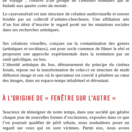
de voyage ; l'oeuvre d'un groupe de cinéastes nomades qui se
balade aux quatre coins du monde
.
Le caravansérail est une structure de création audiovisuelle et sonore
fondée par un collectif d’artistes-chercheurs. Une affiliation née
d’un fort désir d’inscrire le regard porté sur les mutations sociales
dans ses recherches artistiques.
Ses créations visuelles, conçues sur la contamination des genres
(artistiques et sociétaux), ont pour socle commun de filmer le réel et
proposent une approche expérimentale dans la restitution par un
outil spécifique, un bus.
L’identité artistique du bus, détournement du principe du cinéma
forain, repose sur la transformation de celui-ci en structure de multi
diffusion image et son où le spectateur est convié à pénétrer au cœur
des images, dans un espace-temps inhabituel et déroutant.
À L'ORIGINE DE « FENÊTRE SUR L'AUTRE »
Soucieux de témoigner de notre temps, dans une société qui génère
chaque jour de nouvelles formes d’exclusions, exposées dans ce que
l’on pourrait qualifier de péril urbain, nous souhaitions poser un
regard sur ceux qui en sont victimes. Parmi eux, nous avons