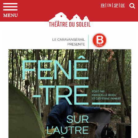
FR
|
EN
|
SP
|
DE
MENU