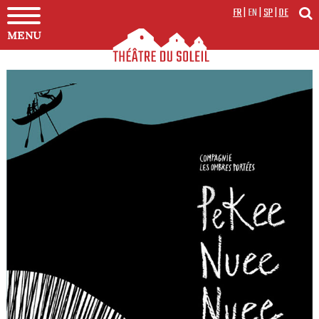
FR
|
EN
|
SP
|
DE
MENU