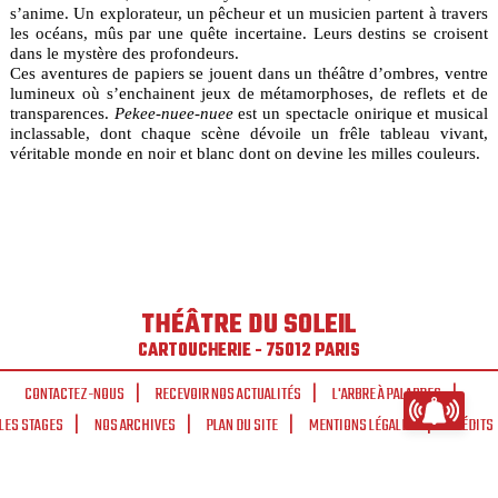
s’anime. Un explorateur, un pêcheur et un musicien partent à travers
les océans, mûs par une quête incertaine. Leurs destins se croisent
dans le mystère des profondeurs.
Ces aventures de papiers se jouent dans un théâtre d’ombres, ventre
lumineux où s’enchainent jeux de métamorphoses, de reflets et de
transparences.
Pekee-nuee-nuee
est un spectacle onirique et musical
inclassable, dont chaque scène dévoile un frêle tableau vivant,
véritable monde en noir et blanc dont on devine les milles couleurs.
THÉÂTRE DU SOLEIL
CARTOUCHERIE - 75012 PARIS
CONTACTEZ-NOUS
RECEVOIR NOS ACTUALITÉS
L'ARBRE À PALABRES
LES STAGES
NOS ARCHIVES
PLAN DU SITE
MENTIONS LÉGALES
CRÉDITS