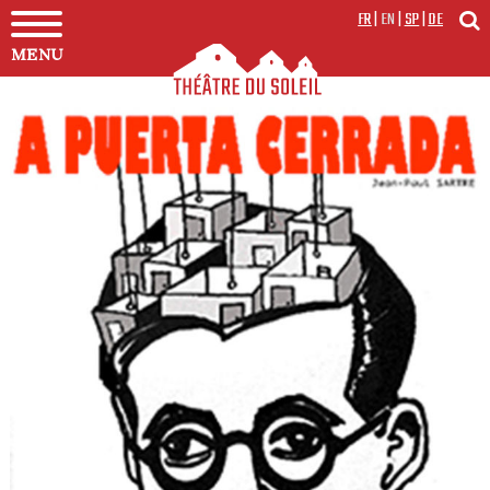
FR
|
EN
|
SP
|
DE
MENU