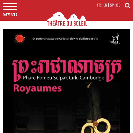
FR
|
EN
|
SP
|
DE
MENU