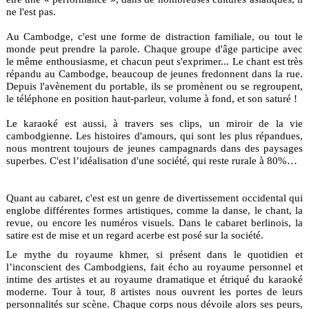
ne l'est pas.
Au Cambodge, c'est une forme de distraction familiale, ou tout le
monde peut prendre la parole. Chaque groupe d'âge participe avec
le même enthousiasme, et chacun peut s'exprimer... Le chant est très
répandu au Cambodge, beaucoup de jeunes fredonnent dans la rue.
Depuis l'avènement du portable, ils se promènent ou se regroupent,
le téléphone en position haut-parleur, volume à fond, et son saturé !
Le karaoké est aussi, à travers ses clips, un miroir de la vie
cambodgienne. Les histoires d'amours, qui sont les plus répandues,
nous montrent toujours de jeunes campagnards dans des paysages
superbes. C'est l’idéalisation d'une société, qui reste rurale à 80%…
Quant au cabaret, c'est est un genre de divertissement occidental qui
englobe différentes formes artistiques, comme la danse, le chant, la
revue, ou encore les numéros visuels. Dans le cabaret berlinois, la
satire est de mise et un regard acerbe est posé sur la société.
Le mythe du royaume khmer, si présent dans le quotidien et
l’inconscient des Cambodgiens, fait écho au royaume personnel et
intime des artistes et au royaume dramatique et étriqué du karaoké
moderne. Tour à tour, 8 artistes nous ouvrent les portes de leurs
personnalités sur scène. Chaque corps nous dévoile alors ses peurs,