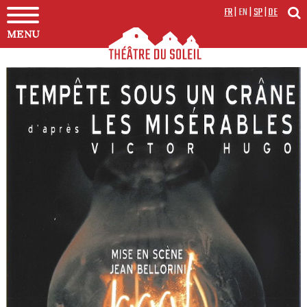
FR
|
EN
|
SP
|
DE
MENU