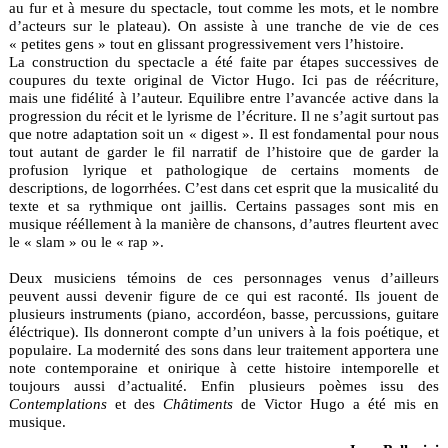
au fur et à mesure du spectacle, tout comme les mots, et le nombre
d’acteurs sur le plateau). On assiste à une tranche de vie de ces
« petites gens » tout en glissant progressivement vers l’histoire.
La construction du spectacle a été faite par étapes successives de
coupures du texte original de Victor Hugo. Ici pas de réécriture,
mais une fidélité à l’auteur. Equilibre entre l’avancée active dans la
progression du récit et le lyrisme de l’écriture. Il ne s’agit surtout pas
que notre adaptation soit un « digest ». Il est fondamental pour nous
tout autant de garder le fil narratif de l’histoire que de garder la
profusion lyrique et pathologique de certains moments de
descriptions, de logorrhées. C’est dans cet esprit que la musicalité du
texte et sa rythmique ont jaillis. Certains passages sont mis en
musique rééllement à la manière de chansons, d’autres fleurtent avec
le « slam » ou le « rap ».
Deux musiciens témoins de ces personnages venus d’ailleurs
peuvent aussi devenir figure de ce qui est raconté. Ils jouent de
plusieurs instruments (piano, accordéon, basse, percussions, guitare
éléctrique). Ils donneront compte d’un univers à la fois poétique, et
populaire. La modernité des sons dans leur traitement apportera une
note contemporaine et onirique à cette histoire intemporelle et
toujours aussi d’actualité. Enfin plusieurs poèmes issu des
Contemplations
et des
Châtiments
de Victor Hugo a été mis en
musique.