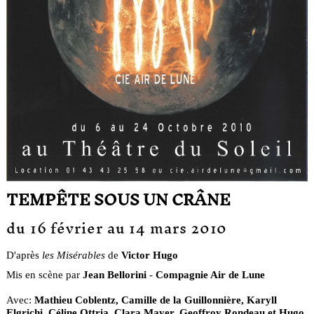
TEMPÊTE SOUS UN CRÂNE
du 16 février au 14 mars 2010
D'après
les Misérables
de
Victor Hugo
Mis en scène par
Jean Bellorini
-
Compagnie Air de Lune
Avec:
Mathieu Coblentz, Camille de la Guillonnière, Karyll
Elgrichi, Céline Ottria, Clara Mayer, Geoffroy Rondeau et Hugo