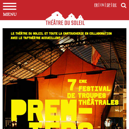
FR
|
EN
|
SP
|
DE
MENU