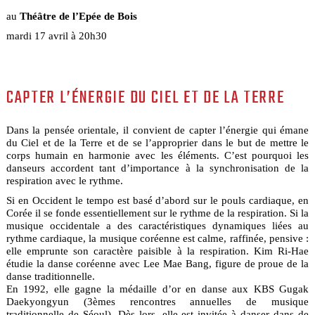
au
Théâtre de l’Epée de Bois
mardi 17 avril à 20h30
CAPTER L’ÉNERGIE DU CIEL ET DE LA TERRE
Dans la pensée orientale, il convient de capter l’énergie qui émane
du Ciel et de la Terre et de se l’approprier dans le but de mettre le
corps humain en harmonie avec les éléments. C’est pourquoi les
danseurs accordent tant d’importance à la synchronisation de la
respiration avec le rythme.
Si en Occident le tempo est basé d’abord sur le pouls cardiaque, en
Corée il se fonde essentiellement sur le rythme de la respiration. Si la
musique occidentale a des caractéristiques dynamiques liées au
rythme cardiaque, la musique coréenne est calme, raffinée, pensive :
elle emprunte son caractère paisible à la respiration. Kim Ri-Hae
étudie la danse coréenne avec Lee Mae Bang, figure de proue de la
danse traditionnelle.
En 1992, elle gagne la médaille d’or en danse aux KBS Gugak
Daekyongyun (3èmes rencontres annuelles de musique
traditionnelle de Séoul). Dès lors, elle est invitée à danser dans de