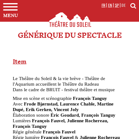
FR
|
EN
|
SP
|
DE
MENU
GÉNÉRIQUE DU SPECTACLE
Item
Le Théâtre du Soleil & la vie brève - Théâtre de
l'Aquarium accueillent le Théâtre du Radeau
Dans le cadre de BRUIT - festival théâtre et musique
Mise en scène et scénographie
François Tanguy
Avec
Frode Bjørnstad, Laurence Chable, Martine
Dupé, Erik Gerken, Vincent Joly
Élaboration sonore
Éric Goudard, François Tanguy
Lumières
François Fauvel, Julienne Rochereau,
François Tanguy
Régie générale
François Fauvel
Régie lumière
François Fauvel
&
Julienne Rochereau