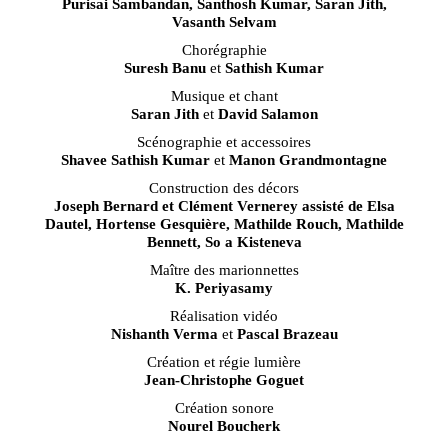
Purisai Sambandan, Santhosh Kumar, Saran Jith,
Vasanth Selvam
Chorégraphie
Suresh Banu
et
Sathish Kumar
Musique et chant
Saran Jith
et
David Salamon
Scénographie et accessoires
Shavee Sathish Kumar
et
Manon Grandmontagne
Construction des décors
Joseph Bernard et Clément Vernerey assisté de Elsa
Dautel, Hortense Gesquière, Mathilde Rouch, Mathilde
Bennett, So a Kisteneva
Maître des marionnettes
K. Periyasamy
Réalisation vidéo
Nishanth Verma
et
Pascal Brazeau
Création et régie lumière
Jean-Christophe Goguet
Création sonore
Nourel Boucherk