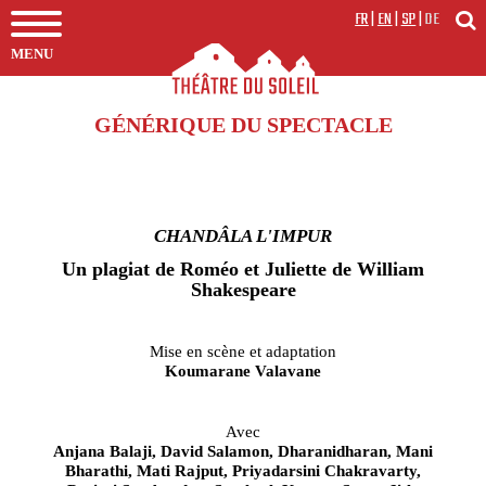
FR
|
EN
|
SP
|
DE
MENU
GÉNÉRIQUE DU SPECTACLE
CHANDÂLA L'IMPUR
Un plagiat de Roméo et Juliette de William
Shakespeare
Mise en scène et adaptation
Koumarane Valavane
Avec
Anjana Balaji, David Salamon, Dharanidharan, Mani
Bharathi, Mati Rajput, Priyadarsini Chakravarty,