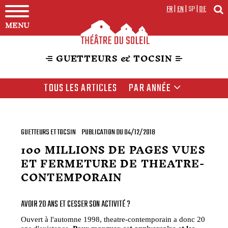
FR
|
EN
|
SP
|
DE
MENU
GUETTEURS & TOCSIN
TOUS LES ARTICLES
PAR ANNÉE
GUETTEURS ET TOCSIN
PUBLICATION DU 04/12/2018
100 MILLIONS DE PAGES VUES
ET FERMETURE DE THEATRE-
CONTEMPORAIN
AVOIR 20 ANS ET CESSER SON ACTIVITÉ ?
Ouvert à l'automne 1998, theatre-contemporain a donc 20