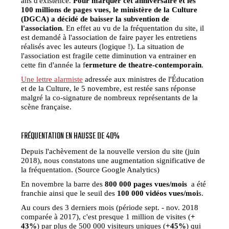
ans d'existence.
Pour marquer cet anniversaire et les
100 millions de pages vues, le ministère de la Culture
(DGCA) a décidé de baisser la subvention de
l'association
. En effet au vu de la fréquentation du site, il
est demandé à l'association de faire payer les entretiens
réalisés avec les auteurs (logique !). La situation de
l'association est fragile cette diminution va entrainer en
cette fin d'année la f
ermeture de theatre-contemporain
.
Une lettre alarmiste
adressée aux ministres de l'Éducation
et de la Culture, le 5 novembre, est restée sans réponse
malgré la co-signature de nombreux représentants de la
scène française.
FRÉQUENTATION EN HAUSSE DE 40%
Depuis l'achèvement de la nouvelle version du site (juin
2018), nous constatons une augmentation significative de
la fréquentation. (Source Google Analytics)
En novembre la barre des
800 000 pages vues/mois
a été
franchie ainsi que le seuil des
100 000 vidéos vues/moi
s.
Au cours des 3 derniers mois (période sept. - nov. 2018
comparée à 2017), c'est presque 1 million de visites (
+
43%
) par plus de 500 000 visiteurs uniques (
+45%
) qui