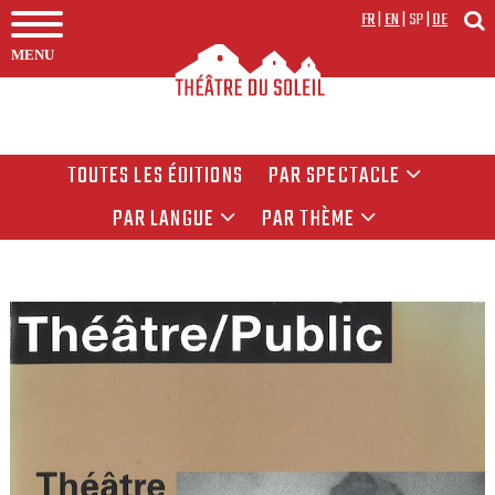
FR
|
EN
|
SP
|
DE
MENU
TOUTES LES ÉDITIONS
PAR SPECTACLE
PAR LANGUE
PAR THÈME