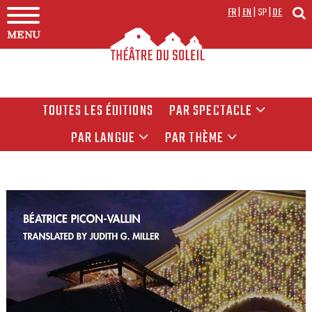
FR
|
EN
|
SP
|
DE
MENU
TOUTES LES ÉDITIONS
PAR SPECTACLE
PAR LANGUE
PAR THÈME