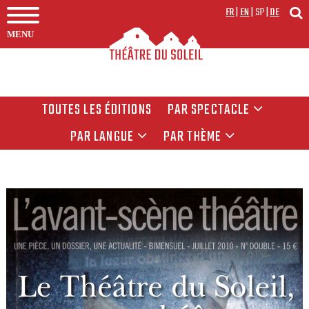
FR
|
EN
|
SP
|
DE
MENU
TOUTES LES ÉDITIONS
PAR SPECTACLE
PAR LANGUE
PAR THÈME