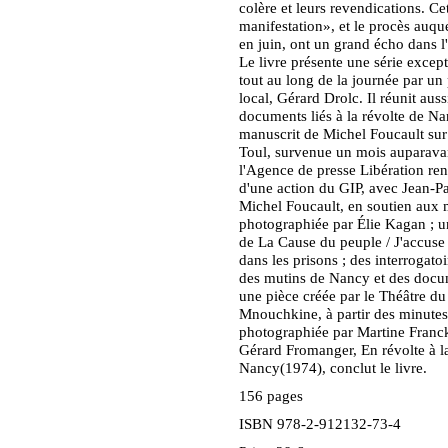
colère et leurs revendications. Ce
manifestation», et le procès auque
en juin, ont un grand écho dans l
Le livre présente une série except
tout au long de la journée par u
local, Gérard Drolc. Il réunit auss
documents liés à la révolte de Na
manuscrit de Michel Foucault sur
Toul, survenue un mois auparavan
l'Agence de presse Libération re
d'une action du GIP, avec Jean-Pa
Michel Foucault, en soutien aux 
photographiée par Élie Kagan ; 
de La Cause du peuple / J'accuse 
dans les prisons ; des interrogatoi
des mutins de Nancy et des docu
une pièce créée par le Théâtre du
Mnouchkine, à partir des minutes
photographiée par Martine Franc
Gérard Fromanger, En révolte à l
Nancy(1974), conclut le livre.
156 pages
ISBN 978-2-912132-73-4