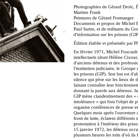
Photographies de Gérard Drolc, É
Martine Frank
Peintures de Gérard Fromanger
Documents et propos de Michel F
Paul Sartre, et de militants du Gr
d'information sur les prisons (GIP
Édition établie et présentée par P
En février 1971, Michel Foucault
intellectuels (dont Hélène Cixous)
d'anciens détenus et des professi
l'institution judiciaire, le Groupe
les prisons (GIP). Son but est d'
silence qui pèse sur les lieux de 
faisant connaître leur fonctionne
donnant la parole aux détenus. J
GIP mène clandestinement des « 
intolérance » qui font l'objet de p
organise conférences de presse et
Quelques mois après l'ouverture
front de lutte, éclatent différen
protestation à l'intérieur des pris
15 janvier 1972, les détenus occ
plusieurs heures les toits d'où ils