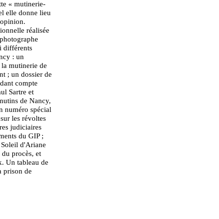
tte « mutinerie-
l elle donne lieu
'opinion.
ionnelle réalisée
n photographe
i différents
ncy : un
 la mutinerie de
t ; un dossier de
ndant compte
ul Sartre et
mutins de Nancy,
un numéro spécial
sur les révoltes
res judiciaires
ments du GIP ;
 Soleil d'Ariane
 du procès, et
k. Un tableau de
a prison de