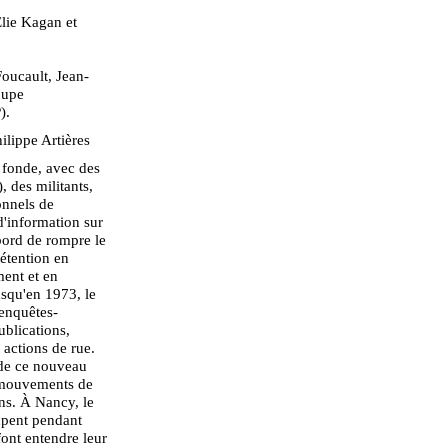
lie Kagan et
oucault, Jean-
oupe
).
hilippe Artières
 fonde, avec des
, des militants,
onnels de
 d'information sur
abord de rompre le
détention en
ment et en
usqu'en 1973, le
enquêtes-
ublications,
 actions de rue.
 de ce nouveau
ts mouvements de
ons. À Nancy, le
upent pendant
 font entendre leur