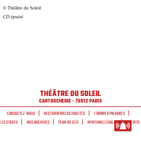
© Théâtre du Soleil
CD épuisé
THÉÂTRE DU SOLEIL
CARTOUCHERIE - 75012 PARIS
CONTACTEZ-NOUS
RECEVOIR NOS ACTUALITÉS
L'ARBRE À PALABRES
LES STAGES
NOS ARCHIVES
PLAN DU SITE
MENTIONS LÉGALES
CRÉDITS