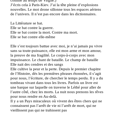
comme au temps de Virgile.)
J’écris cela à Paris-Kiev. J’ai la tête pleine d’explosions
nouvelles. Le mot drone sillonne tous les espaces aériens
de l’univers. Il n’est pas encore dans les dictionnaires.
La Littérature se bat.
Elle se bat contre la guerre.
Elle se bat contre la mort. Contre ma mort.
Elle se bat contre elle-même
Elle s’est toujours battue avec moi, je n’ai jamais pu vivre
sans sa toute-puissance, elle est mon arme et mon amour,
la preuve de ma fragilité. Le corps-à-corps avec mon
impuissance. Le chant de bataille. Le champ de bataille
Elle nait des cendres et des sangs
Elle cultive la peur et la perte. Depuis le premier chapitre
de l’Histoire, dès les premières phrases étonnées, il s’agit
pour nous, l’écriture, de chercher le temps perdu. Il y a du
tombeau vivant dans tous les livres. Parfois un livre est
une barque sur laquelle on traverse le Léthé pour aller de
l’autre côté, chez les morts. La nuit nous prenons les rêves
pour nous rendre en Au-delà.
Il y a un Pays miraculeux où vivent des êtres chers qui ne
connaissent pas l’arrêt de vie ni l’arrêt de mort, qui ne
vieillissent pas qui ne trahissent pas