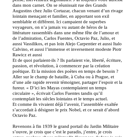
dans mon carnet. On se réunissait rue des Grands
Augustins chez Julio Cortazar, chacun venant d’un rivage
lointain menaçant et familier, en apportant son exil
semblable et différent. Ici campaient de superbes
voyageurs, on n’a jamais vu autant de héros de la
littérature rassemblés dans une même fête de l’amour et
de l’admiration, Carlos Fuentes, Octavio Paz, Julio, et
aussi Vassilikos, et pas loin Alejo Carpentier et aussi Italo
Calvino, et aussi l’immense et inversement modeste Piotr
Rawicz et aussi
Et de quoi parlaient-ils ? Ils parlaient vie, liberté, écriture,
passion, et révolution, à commencer par la création
poétique. Et la mission des poètes en temps de besoin ?
Aller sur le champ de bataille, à Cuba ou à Prague, et
d’une aile rapide revenir témoigner, partager l’espoir et la
fureur. « D’ici les Mayas contemplaient un temps
circulaire », écrivait Carlos Fuentes tandis qu’il
contemplait les siècles lointains et le temps actuel.
Et comme ils vivaient déjà l’avenir, l’assemblée exaltée
s’accordait à désigner le prix Nobel, et ce serait d’abord
Octavio Paz.
Revenons à fin 1939 le grand portail du Jardin Militaire
s’ouvre, je crois que c’est le paradis, j’entre, je crois