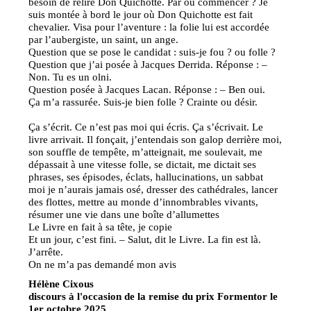
besoin de relire Don Quichotte. Par où commencer ? Je
suis montée à bord le jour où Don Quichotte est fait
chevalier. Visa pour l’aventure : la folie lui est accordée
par l’aubergiste, un saint, un ange.
Question que se pose le candidat : suis-je fou ? ou folle ?
Question que j’ai posée à Jacques Derrida. Réponse : –
Non. Tu es un olni.
Question posée à Jacques Lacan. Réponse : – Ben oui.
Ça m’a rassurée. Suis-je bien folle ? Crainte ou désir.
Ça s’écrit. Ce n’est pas moi qui écris. Ça s’écrivait. Le
livre arrivait. Il fonçait, j’entendais son galop derrière moi,
son souffle de tempête, m’atteignait, me soulevait, me
dépassait à une vitesse folle, se dictait, me dictait ses
phrases, ses épisodes, éclats, hallucinations, un sabbat
moi je n’aurais jamais osé, dresser des cathédrales, lancer
des flottes, mettre au monde d’innombrables vivants,
résumer une vie dans une boîte d’allumettes
Le Livre en fait à sa tête, je copie
Et un jour, c’est fini. – Salut, dit le Livre. La fin est là.
J’arrête.
On ne m’a pas demandé mon avis
Hélène Cixous
discours à l'occasion de la remise du prix Formentor le
1er octobre 2025