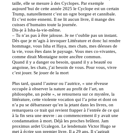
taille, elle se mesure à des Cyclopes. Par exemple
aujourd’hui de cette année 2025 le Cyclope est un certain
Trump, naturellement c’est un ogre borgne et cannibale.
Et c’est notre ennemi. Il ne lit aucun livre, il mange des
cuisses d’humains toute la journée.
Dis-je à Isha-la-vie-même.
– Tu n’as pas à être jalouse. Je ne t’oublie pas un instant.
Dès que je m’agis à invoquer Littérature et donc lui rendre
hommage, vous Isha et Haya, mes chats, mes déesses de
la vie, vous êtes dans le paysage. Vous mes co-vivantes,
comme dirait Montaigne notre ancêtre commun.
Quand il y a danger ou besoin, quand il y a beauté ou
angoisse, les chats, j’ai besoin de vous. Pour vous, vivre
c’est jouer. Se jouer de la mort
Plus tard, quand l’auteur ou l’autrice, « une rêveuse
occupée à observer la nature au profit de l’art, un
philosophe, un poète », se retournera sur ce mystère, la
littérature, cette violente vocation qui l’a prise et dont on
n’a pu se débarrasser qu’en la jetant dans les livres, on
remarquera ce trait qui revient frapper à l’entrée de ce qui
à la fin sera une œuvre : au commencement il y avait une
condamnation à mort. Déjà les proches brûlent. Jam
proximus ardet Ucalegon. Le lendemain Victor Hugo se
met à écrire son premier livre. Il a 29 ans. Il s’agirait