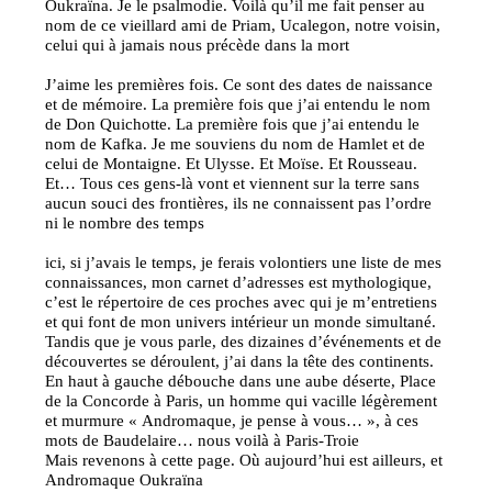
Oukraïna. Je le psalmodie. Voilà qu’il me fait penser au
nom de ce vieillard ami de Priam, Ucalegon, notre voisin,
celui qui à jamais nous précède dans la mort
J’aime les premières fois. Ce sont des dates de naissance
et de mémoire. La première fois que j’ai entendu le nom
de Don Quichotte. La première fois que j’ai entendu le
nom de Kafka. Je me souviens du nom de Hamlet et de
celui de Montaigne. Et Ulysse. Et Moïse. Et Rousseau.
Et… Tous ces gens-là vont et viennent sur la terre sans
aucun souci des frontières, ils ne connaissent pas l’ordre
ni le nombre des temps
ici, si j’avais le temps, je ferais volontiers une liste de mes
connaissances, mon carnet d’adresses est mythologique,
c’est le répertoire de ces proches avec qui je m’entretiens
et qui font de mon univers intérieur un monde simultané.
Tandis que je vous parle, des dizaines d’événements et de
découvertes se déroulent, j’ai dans la tête des continents.
En haut à gauche débouche dans une aube déserte, Place
de la Concorde à Paris, un homme qui vacille légèrement
et murmure « Andromaque, je pense à vous… », à ces
mots de Baudelaire… nous voilà à Paris-Troie
Mais revenons à cette page. Où aujourd’hui est ailleurs, et
Andromaque Oukraïna