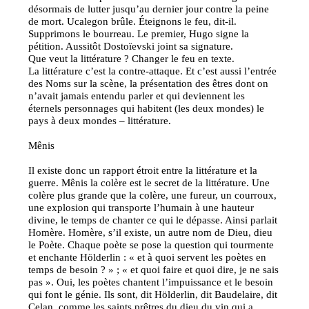
désormais de lutter jusqu’au dernier jour contre la peine
de mort. Ucalegon brûle. Éteignons le feu, dit-il.
Supprimons le bourreau. Le premier, Hugo signe la
pétition. Aussitôt Dostoïevski joint sa signature.
Que veut la littérature ? Changer le feu en texte.
La littérature c’est la contre-attaque. Et c’est aussi l’entrée
des Noms sur la scène, la présentation des êtres dont on
n’avait jamais entendu parler et qui deviennent les
éternels personnages qui habitent (les deux mondes) le
pays à deux mondes – littérature.
Mênis
Il existe donc un rapport étroit entre la littérature et la
guerre. Mênis la colère est le secret de la littérature. Une
colère plus grande que la colère, une fureur, un courroux,
une explosion qui transporte l’humain à une hauteur
divine, le temps de chanter ce qui le dépasse. Ainsi parlait
Homère. Homère, s’il existe, un autre nom de Dieu, dieu
le Poète. Chaque poète se pose la question qui tourmente
et enchante Hölderlin : « et à quoi servent les poètes en
temps de besoin ? » ; « et quoi faire et quoi dire, je ne sais
pas ». Oui, les poètes chantent l’impuissance et le besoin
qui font le génie. Ils sont, dit Hölderlin, dit Baudelaire, dit
Celan, comme les saints prêtres du dieu du vin qui a