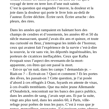
voyagé de terre en terre lors d’une nuit sainte.
C’est la question qui engendre l’œuvre, la douleur et la
joie dans la douleur qui porte le livre loin au-delà de
l’auteur. Écrire déchire. Écrire ravit. Écrire arrache : des
pleurs, des rires.
Dans les années qui rampaient en haletant hors des
champs de cendres et d’ossements, les années 40 et 50 du
siècle massacrant, quand j’avais dix ans et quinze, et toute
ma curiosité en fleur, j’interrogeai les initiés de l’horreur,
ceux qui avaient fait l’expérience de la survie c’est-à-dire
la sousvie, la vie sans vie, les déportés inguérissables, les
porteurs de cicatrices ineffaçables. Ceux que Kafka
évoquait sous l’aspect des revenants-de-la-mort-
apparente, ces êtres qui ont passé la mort.
– Est-ce qu’on nait, dans les camps ? demandais-je. –
Riait-on ? – Écrivait-on ? Quoi et comment ? Et les portes
des rêves, les passait-on ? Cette question, je l’ai posée
d’abord à ces réfugiés à Oran, fuyards en attente de visas,
à ces évadés tremblants. Que ma mère jeune Allemande
d’Osnabrück, rencontrait sur les bancs des parcs publics,
dans les années de sang, j’avais sept ans. Et par la suite,
vingt ans plus tard, dans les années 60, à Paris, ville-
refuge pour poètes de tous les pays. C’est à vous que je
pense, merveilleux argonautes. J’ai toujours votre adresse