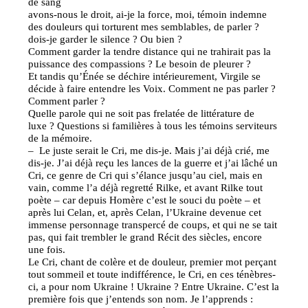
de sang
avons-nous le droit, ai-je la force, moi, témoin indemne
des douleurs qui torturent mes semblables, de parler ?
dois-je garder le silence ? Ou bien ?
Comment garder la tendre distance qui ne trahirait pas la
puissance des compassions ? Le besoin de pleurer ?
Et tandis qu’Énée se déchire intérieurement, Virgile se
décide à faire entendre les Voix. Comment ne pas parler ?
Comment parler ?
Quelle parole qui ne soit pas frelatée de littérature de
luxe ? Questions si familières à tous les témoins serviteurs
de la mémoire.
– Le juste serait le Cri, me dis-je. Mais j’ai déjà crié, me
dis-je. J’ai déjà reçu les lances de la guerre et j’ai lâché un
Cri, ce genre de Cri qui s’élance jusqu’au ciel, mais en
vain, comme l’a déjà regretté Rilke, et avant Rilke tout
poète – car depuis Homère c’est le souci du poète – et
après lui Celan, et, après Celan, l’Ukraine devenue cet
immense personnage transpercé de coups, et qui ne se tait
pas, qui fait trembler le grand Récit des siècles, encore
une fois.
Le Cri, chant de colère et de douleur, premier mot perçant
tout sommeil et toute indifférence, le Cri, en ces ténèbres-
ci, a pour nom Ukraine ! Ukraine ? Entre Ukraine. C’est la
première fois que j’entends son nom. Je l’apprends :