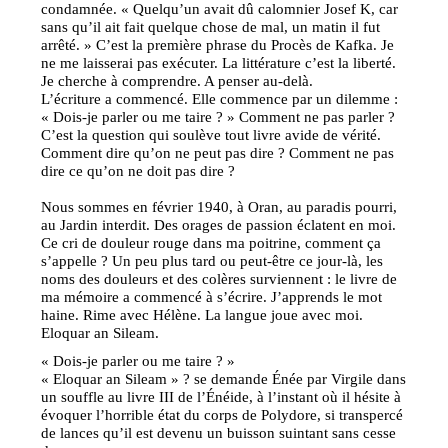
condamnée. « Quelqu’un avait dû calomnier Josef K, car
sans qu’il ait fait quelque chose de mal, un matin il fut
arrêté. » C’est la première phrase du Procès de Kafka. Je
ne me laisserai pas exécuter. La littérature c’est la liberté.
Je cherche à comprendre. A penser au-delà.
L’écriture a commencé. Elle commence par un dilemme :
« Dois-je parler ou me taire ? » Comment ne pas parler ?
C’est la question qui soulève tout livre avide de vérité.
Comment dire qu’on ne peut pas dire ? Comment ne pas
dire ce qu’on ne doit pas dire ?
Nous sommes en février 1940, à Oran, au paradis pourri,
au Jardin interdit. Des orages de passion éclatent en moi.
Ce cri de douleur rouge dans ma poitrine, comment ça
s’appelle ? Un peu plus tard ou peut-être ce jour-là, les
noms des douleurs et des colères surviennent : le livre de
ma mémoire a commencé à s’écrire. J’apprends le mot
haine. Rime avec Hélène. La langue joue avec moi.
Eloquar an Sileam.
« Dois-je parler ou me taire ? »
« Eloquar an Sileam » ? se demande Énée par Virgile dans
un souffle au livre III de l’Énéide, à l’instant où il hésite à
évoquer l’horrible état du corps de Polydore, si transpercé
de lances qu’il est devenu un buisson suintant sans cesse