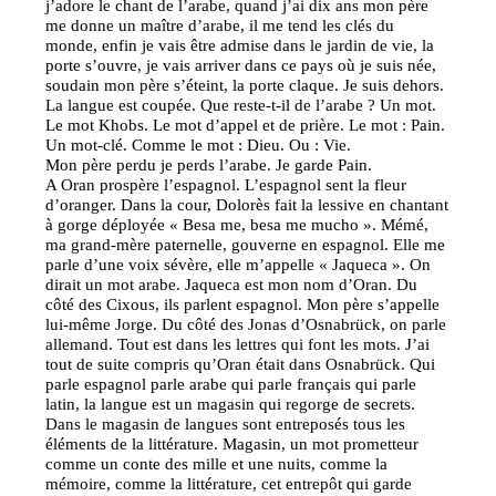
j’adore le chant de l’arabe, quand j’ai dix ans mon père
me donne un maître d’arabe, il me tend les clés du
monde, enfin je vais être admise dans le jardin de vie, la
porte s’ouvre, je vais arriver dans ce pays où je suis née,
soudain mon père s’éteint, la porte claque. Je suis dehors.
La langue est coupée. Que reste-t-il de l’arabe ? Un mot.
Le mot Khobs. Le mot d’appel et de prière. Le mot : Pain.
Un mot-clé. Comme le mot : Dieu. Ou : Vie.
Mon père perdu je perds l’arabe. Je garde Pain.
A Oran prospère l’espagnol. L’espagnol sent la fleur
d’oranger. Dans la cour, Dolorès fait la lessive en chantant
à gorge déployée « Besa me, besa me mucho ». Mémé,
ma grand-mère paternelle, gouverne en espagnol. Elle me
parle d’une voix sévère, elle m’appelle « Jaqueca ». On
dirait un mot arabe. Jaqueca est mon nom d’Oran. Du
côté des Cixous, ils parlent espagnol. Mon père s’appelle
lui-même Jorge. Du côté des Jonas d’Osnabrück, on parle
allemand. Tout est dans les lettres qui font les mots. J’ai
tout de suite compris qu’Oran était dans Osnabrück. Qui
parle espagnol parle arabe qui parle français qui parle
latin, la langue est un magasin qui regorge de secrets.
Dans le magasin de langues sont entreposés tous les
éléments de la littérature. Magasin, un mot prometteur
comme un conte des mille et une nuits, comme la
mémoire, comme la littérature, cet entrepôt qui garde