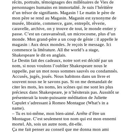
récits, portraits, témoignages des millénaires de Vies de
personnages humains en immortalité. Je suis l’héritière
d’un trésor de signifiants. Magasin ! Le matin le père de
mon père se rend au Magasin. Magasin est synonyme de
musée, librairie, commerce, gare, entrepôt, rêverie,
caravelle, archive, on y trouve de tout, le monde entier y
passe. C’est un caravansérail, un microcosme, plus d’un
monde. Mon grand-père a un coup de génie : il appelle le
magasin : Aux deux mondes. Je reçois le message. Ici
commence la littérature. All the world’s a stage,
Shakespeare le dit en anglais.
Le Destin fait des cadeaux, notre sort est décidé par un
nom, si nous voulons l’oublier Shakespeare nous le
rappelle, par un mot nous sommes sauvés ou condamnés.
Accusés, jugés, joués. Nous habitons dans un livre et
souvent nous ne le savons pas. Si on me demandait de
citer les mots, les noms, les scènes qui me sont les plus
précieux dans Shakespeare, je n’hésiterais pas. Aussitôt se
présenterait la toute-puissante méditation de Juliette
Capulet s’adressant à Romeo Montague (What’s in a
name).
– Tu es toi-même, mon bien-aimé. Arrête d’être un
Montague. C’est seulement ton nom qui est mon ennemi
mortel. Ah, sois un autre nom, dit-elle.
Ça me fait penser au conseil que me donna mon ami