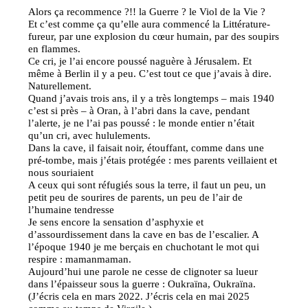
Alors ça recommence ?!! la Guerre ? le Viol de la Vie ?
Et c’est comme ça qu’elle aura commencé la Littérature-
fureur, par une explosion du cœur humain, par des soupirs
en flammes.
Ce cri, je l’ai encore poussé naguère à Jérusalem. Et
même à Berlin il y a peu. C’est tout ce que j’avais à dire.
Naturellement.
Quand j’avais trois ans, il y a très longtemps – mais 1940
c’est si près – à Oran, à l’abri dans la cave, pendant
l’alerte, je ne l’ai pas poussé : le monde entier n’était
qu’un cri, avec hululements.
Dans la cave, il faisait noir, étouffant, comme dans une
pré-tombe, mais j’étais protégée : mes parents veillaient et
nous souriaient
A ceux qui sont réfugiés sous la terre, il faut un peu, un
petit peu de sourires de parents, un peu de l’air de
l’humaine tendresse
Je sens encore la sensation d’asphyxie et
d’assourdissement dans la cave en bas de l’escalier. A
l’époque 1940 je me berçais en chuchotant le mot qui
respire : mamanmaman.
Aujourd’hui une parole ne cesse de clignoter sa lueur
dans l’épaisseur sous la guerre : Oukraïna, Oukraïna.
(J’écris cela en mars 2022. J’écris cela en mai 2025