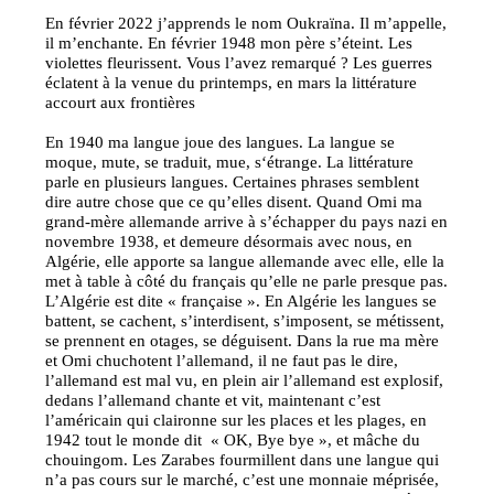
En février 2022 j’apprends le nom Oukraïna. Il m’appelle,
il m’enchante. En février 1948 mon père s’éteint. Les
violettes fleurissent. Vous l’avez remarqué ? Les guerres
éclatent à la venue du printemps, en mars la littérature
accourt aux frontières
En 1940 ma langue joue des langues. La langue se
moque, mute, se traduit, mue, s‘étrange. La littérature
parle en plusieurs langues. Certaines phrases semblent
dire autre chose que ce qu’elles disent. Quand Omi ma
grand-mère allemande arrive à s’échapper du pays nazi en
novembre 1938, et demeure désormais avec nous, en
Algérie, elle apporte sa langue allemande avec elle, elle la
met à table à côté du français qu’elle ne parle presque pas.
L’Algérie est dite « française ». En Algérie les langues se
battent, se cachent, s’interdisent, s’imposent, se métissent,
se prennent en otages, se déguisent. Dans la rue ma mère
et Omi chuchotent l’allemand, il ne faut pas le dire,
l’allemand est mal vu, en plein air l’allemand est explosif,
dedans l’allemand chante et vit, maintenant c’est
l’américain qui claironne sur les places et les plages, en
1942 tout le monde dit « OK, Bye bye », et mâche du
chouingom. Les Zarabes fourmillent dans une langue qui
n’a pas cours sur le marché, c’est une monnaie méprisée,