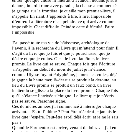
entrer, quelque chose m’interdit d’avancer, dedans je suis
dehors, interdit rime avec paradis, la chasse a commencé
je grimpe sur la frontière, je cueille mon premier-livre, il
s’appelle En riant. J’apprends à lire, à rire. Impossible
d’entrer. La littérature c’est peindre ce qui arrive comme
impossible. C’est difficile. Peindre cette difficulté. Faire
l’impossible.
J’ai passé toute ma vie de bâtisseuse, archéologue de
l’avenir, à la recherche du Livre qui m’attend pour finir. Il
s’agit du livre que je fuis et que je pourchasse, que je
désire et que je crains. C’est le livre fantôme, le livre
promis. Le livre qui se sauve. Chaque fois que l’écriture
m’appelle, au début du mois de juillet je m’élance,
comme Ulysse fuyant Polyphème, je mets les voiles, déjà
je gagne la haute mer, là-dessus se produit la déroute, au
lieu du Livre promis se produit un faux bond, un livre
inattendu se glisse à la place du livre promis. Chaque fois
qu’il s’élance l’arrivée s’éloigne. Le livre que je n’écris
pas se sauve. Personne signe.
Ces dernières années j’ai commencé à interroger chaque
arrivant. – Es-tu l’ultime ? Peut-être n’écrirai-je jamais le
livre que j’espère. Peut-être est-il déjà écrit, et je ne le sais
pas ?
Quand le Formentor est arrivé, venant de loin… – j’ai eu