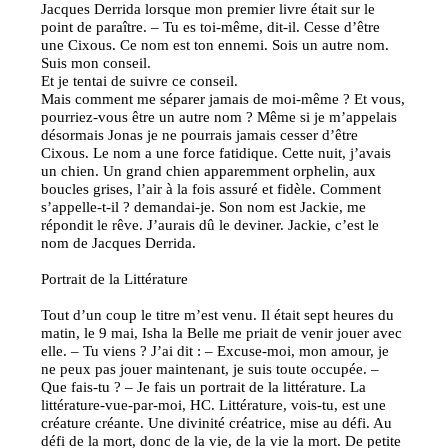
Jacques Derrida lorsque mon premier livre était sur le
point de paraître. – Tu es toi-même, dit-il. Cesse d’être
une Cixous. Ce nom est ton ennemi. Sois un autre nom.
Suis mon conseil.
Et je tentai de suivre ce conseil.
Mais comment me séparer jamais de moi-même ? Et vous,
pourriez-vous être un autre nom ? Même si je m’appelais
désormais Jonas je ne pourrais jamais cesser d’être
Cixous. Le nom a une force fatidique. Cette nuit, j’avais
un chien. Un grand chien apparemment orphelin, aux
boucles grises, l’air à la fois assuré et fidèle. Comment
s’appelle-t-il ? demandai-je. Son nom est Jackie, me
répondit le rêve. J’aurais dû le deviner. Jackie, c’est le
nom de Jacques Derrida.
Portrait de la Littérature
Tout d’un coup le titre m’est venu. Il était sept heures du
matin, le 9 mai, Isha la Belle me priait de venir jouer avec
elle. – Tu viens ? J’ai dit : – Excuse-moi, mon amour, je
ne peux pas jouer maintenant, je suis toute occupée. –
Que fais-tu ? – Je fais un portrait de la littérature. La
littérature-vue-par-moi, HC. Littérature, vois-tu, est une
créature créante. Une divinité créatrice, mise au défi. Au
défi de la mort, donc de la vie, de la vie la mort. De petite