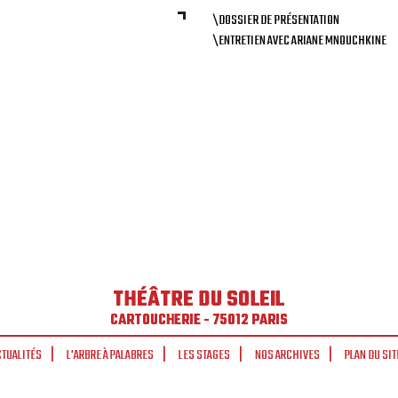
\DOSSIER DE PRÉSENTATION
\ENTRETIEN AVEC ARIANE MNOUCHKINE
THÉÂTRE DU SOLEIL
CARTOUCHERIE - 75012 PARIS
CTUALITÉS
L'ARBRE À PALABRES
LES STAGES
NOS ARCHIVES
PLAN DU SIT