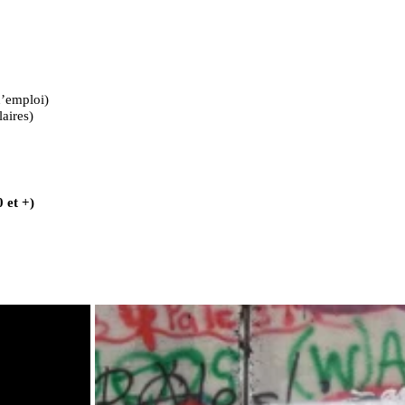
d’emploi)
laires)
 et +)