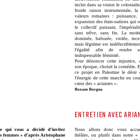
inclut dans sa vision le coloniali
froide raison instrumentale, la
valeurs romaines : puissance, 
expansion des états-nations qui 
le collectif puissant, l'impéria
sans trêve, sans fin. La moiti
dominée, bafouée, violée, ince
mais légitime est indéfectibleme
l'égalité afin de rendre
indispensable féminité.
Pour dénoncer cette injustice,
son époque, choisit la comédie. 
ce projet en Palestine le désir é
l'énergie de cette marche en cou
cœur des « actantes ».
Roxane Borgna
ENTRETIEN AVEC ARIA
ce qui vous a décidé d’inviter
Nous allons donc vous accuei
es femmes » d’après Aristophane
théâtre, ou plutôt dans notre 