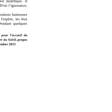
est maléfique. Il
 D'où l’ignorance,
érations haineuses
l'espère, les fera
 Pendant quelques
 pour l’accueil du
re du Soleil,
propos
tembre 2025