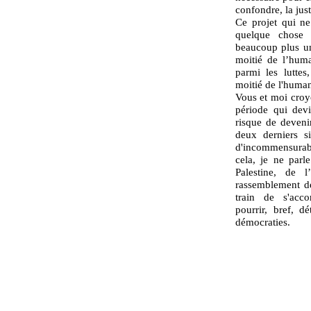
confondre, la just
Ce projet qui ne
quelque chose
beaucoup plus un
moitié de l’huma
parmi les luttes
moitié de l'human
Vous et moi croyo
période qui dev
risque de deveni
deux derniers si
d'incommensurabl
cela, je ne parl
Palestine, de l
rassemblement d
train de s'accor
pourrir, bref, dé
démocraties.