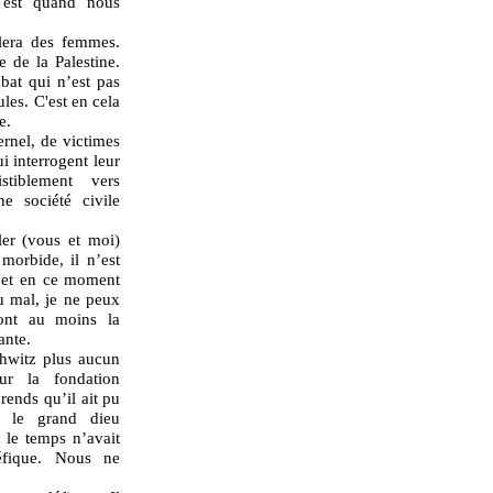
l est quand nous
rlera des femmes.
 de la Palestine.
at qui n’est pas
ules. C'est en cela
e.
rnel, de victimes
i interrogent leur
stiblement vers
ne société civile
er (vous et moi)
morbide, il n’est
, et en ce moment
u mal, je ne peux
ont au moins la
ante.
hwitz plus aucun
ur la fondation
ends qu’il ait pu
r le grand dieu
, le temps n’avait
éfique. Nous ne