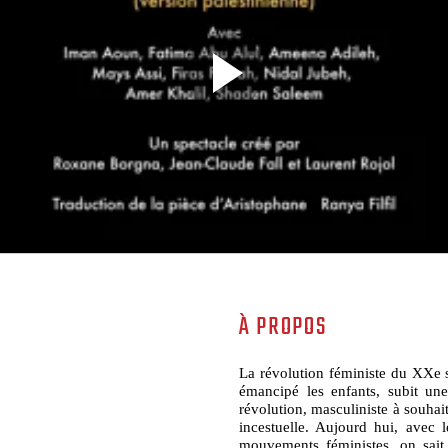
À PROPOS
La révolution féministe du XXe s
émancipé les enfants, subit une
révolution, masculiniste à souha
incestuelle. Aujourd hui, avec 
mouvements féministes, on sait 