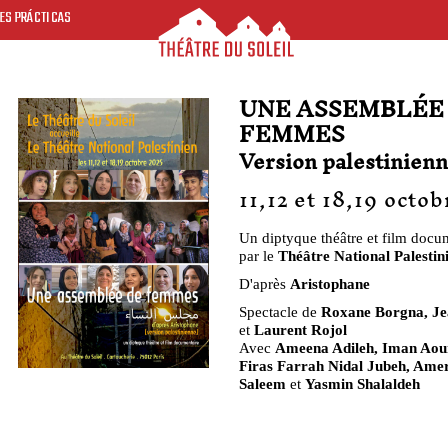
ES PRÁCTICAS
UNE ASSEMBLÉE
FEMMES
Version palestinien
11,12 et 18,19 octo
Un diptyque théâtre et film docu
par le
Théâtre National Palestin
D'après
Aristophane
Spectacle de
Roxane Borgna, Je
et
Laurent Rojol
Avec
Ameena Adileh, Iman Aoun
Firas Farrah Nidal Jubeh, Amer
Saleem
et
Yasmin Shalaldeh