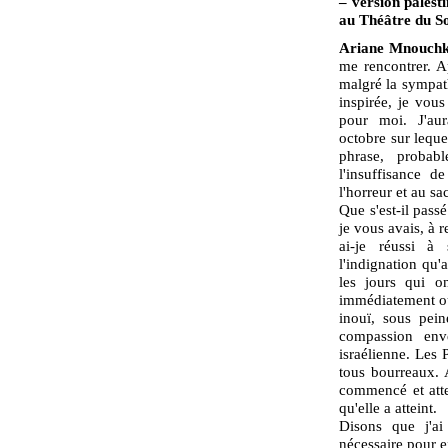
– version palesti
au Théâtre du So
Ariane Mnouchk
me rencontrer. A
malgré la sympat
inspirée, je vous
pour moi. J'aur
octobre sur lequel
phrase, probab
l'insuffisance 
l'horreur et au sa
Que s'est-il pass
je vous avais, à r
ai-je réussi à
l'indignation qu'
les jours qui on
immédiatement ou
inouï, sous pei
compassion enve
israélienne. Les P
tous bourreaux. 
commencé et atte
qu'elle a atteint.
Disons que j'ai
nécessaire pour e