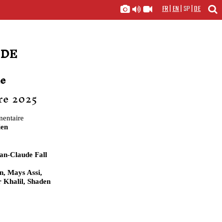
FR
|
EN
|
SP
|
DE
 DE
ne
bre 2025
mentaire
ien
an-Claude Fall
, Mays Assi,
 Khalil, Shaden