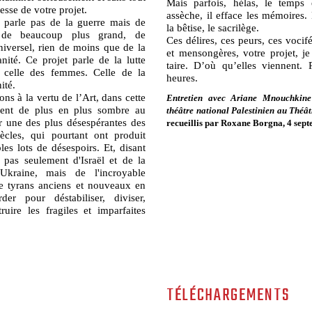
Mais parfois, hélas, le temps 
esse de votre projet.
assèche, il efface les mémoires.
 parle pas de la guerre mais de
la bêtise, le sacrilège.
 de beaucoup plus grand, de
Ces délires, ces peurs, ces vocif
iversel, rien de moins que de la
et mensongères, votre projet, je 
nité. Ce projet parle de la lutte
taire. D’où qu’elles viennent.
, celle des femmes. Celle de la
heures.
ité.
ns à la vertu de l’Art, dans cette
Entretien avec Ariane Mnouchkine
ient de plus en plus sombre au
théâtre national Palestinien au Théât
r une des plus désespérantes des
recueillis par Roxane Borgna,
4 sep
ècles, qui pourtant ont produit
es lots de désespoirs. Et, disant
e pas seulement d'Israël et de la
’Ukraine, mais de l'incroyable
e tyrans anciens et nouveaux en
der pour déstabiliser, diviser,
truire les fragiles et imparfaites
TÉLÉCHARGEMENTS