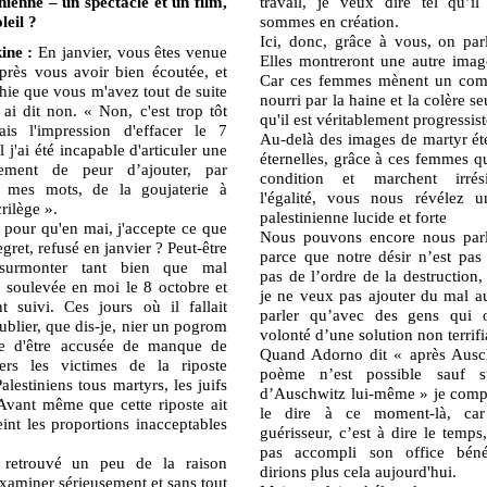
nienne – un spectacle et un film,
travail, je veux dire tel qu’i
leil ?
sommes en création.
Ici, donc, grâce à vous, on pa
ine :
En janvier, vous êtes venue
Elles montreront une autre image
près vous avoir bien écoutée, et
Car ces femmes mènent un comb
hie que vous m'avez tout de suite
nourri par la haine et la colère se
 ai dit non. « Non, c'est trop tôt
qu'il est véritablement progressist
ais l'impression d'effacer le 7
Au-delà des images de martyr éte
 j'ai été incapable d'articuler une
éternelles, grâce à ces femmes qu
lement de peur d’ajouter, par
condition et marchent irrési
de mes mots, de la goujaterie à
l'égalité, vous nous révélez u
crilège ».
palestinienne lucide et forte
é pour qu'en mai, j'accepte ce que
Nous pouvons encore nous parl
egret, refusé en janvier ? Peut-être
parce que notre désir n’est pas 
 surmonter tant bien que mal
pas de l’ordre de la destruction
a soulevée en moi le 8 octobre et
je ne veux pas ajouter du mal a
t suivi. Ces jours où il fallait
parler qu’avec des gens qui 
blier, que dis-je, nier un pogrom
volonté d’une solution non terrifi
ne d'être accusée de manque de
Quand Adorno dit « après Ausc
rs les victimes de la riposte
poème n’est possible sauf s
alestiniens tous martyrs, les juifs
d’Auschwitz lui-même » je compr
Avant même que cette riposte ait
le dire à ce moment-là, ca
int les proportions inacceptables
guérisseur, c’est à dire le temps
pas accompli son office bén
 retrouvé un peu de la raison
dirions plus cela aujourd'hui.
xaminer sérieusement et sans tout