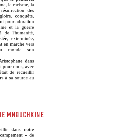
sme, le racisme, la
 résurrection des
gloire, conquête,
ont pour adoration
lisme et la guerre
é de l'humanité,
stée, exterminée,
nt en marche vers
 au monde son
 Aristophane dans
Et pour nous, avec
tait de recueillir
rs à sa source au
NE MNOUCHKINE
llir dans notre
« campement » de