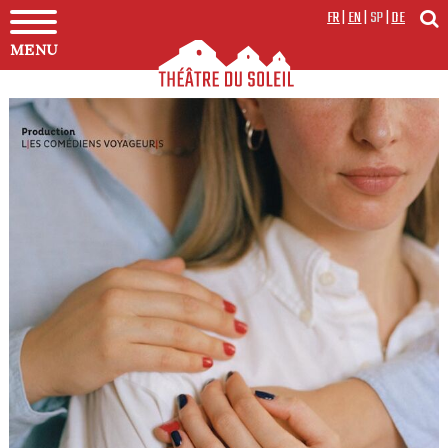
FR
|
EN
|
SP
|
DE
MENU