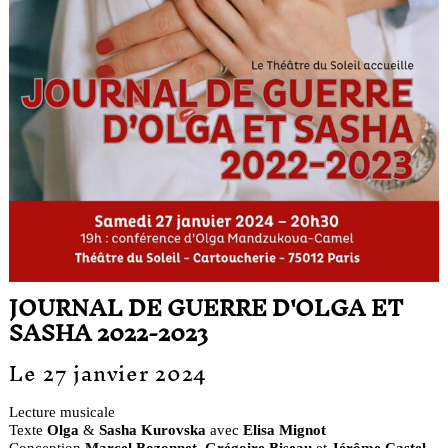
JOURNAL DE GUERRE D'OLGA ET
SASHA 2022-2023
Le 27 janvier 2024
Lecture musicale
Texte
Olga
&
Sasha Kurovska
avec
Elisa Mignot
Conception
Marcel Bozonnet, Grégoire Biseau
et
Jérôme Castel