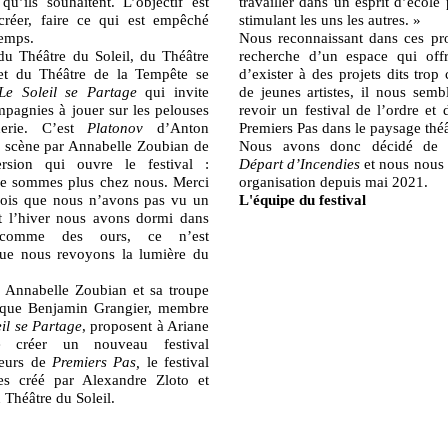
qu’ils souhaitent. L’objectif est
travailler dans un esprit d’écol
 créer, faire ce qui est empêché
stimulant les uns les autres. »
temps.
Nous reconnaissant dans ces pro
du Théâtre du Soleil, du Théâtre
recherche d’un espace qui offr
t du Théâtre de la Tempête se
d’exister à des projets dits tro
Le Soleil se Partage
qui invite
de jeunes artistes, il nous semb
pagnies à jouer sur les pelouses
revoir un festival de l’ordre et
herie. C’est
Platonov
d’Anton
Premiers Pas dans le paysage théâ
 scène par Annabelle Zoubian de
Nous avons donc décidé de cr
rsion qui ouvre le festival :
Départ d’Incendies
et nous nous
ne sommes plus chez nous. Merci
organisation depuis mai 2021.
ois que nous n’avons pas vu un
L'équipe du festival
t l’hiver nous avons dormi dans
 comme des ours, ce n’est
que nous revoyons la lumière du
l, Annabelle Zoubian et sa troupe
 que Benjamin Grangier, membre
eil se Partage
, proposent à Ariane
 créer un nouveau festival
leurs de
Premiers Pas,
le festival
es créé par Alexandre Zloto et
Théâtre du Soleil.