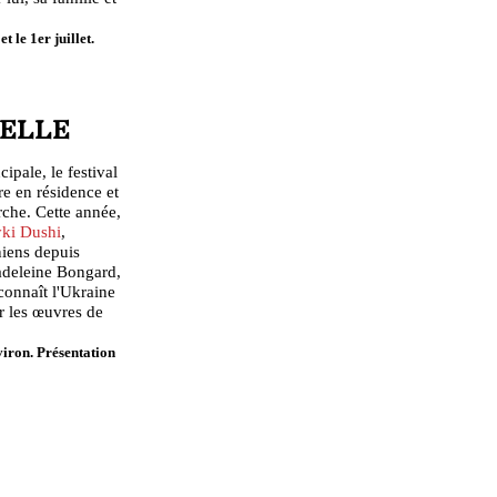
et le 1er juillet.
CELLE
ipale, le festival
re en résidence et
rche. Cette année,
ki Dushi
,
iniens depuis
adeleine Bongard,
connaît l'Ukraine
er les œuvres de
viron. Présentation