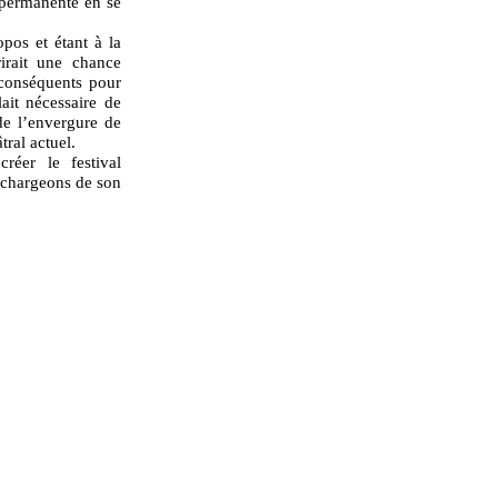
e permanente en se
pos et étant à la
irait une chance
p conséquents pour
lait nécessaire de
 de l’envergure de
tral actuel.
éer le festival
 chargeons de son