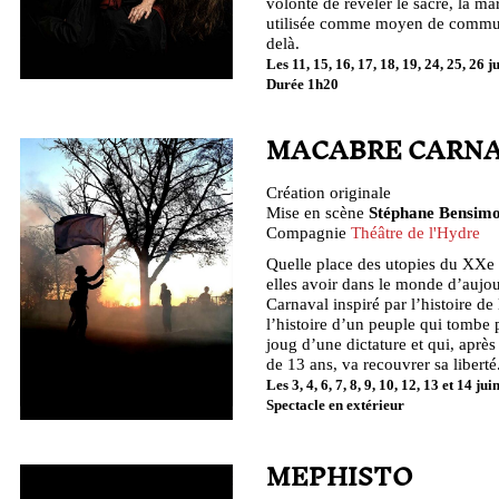
volonté de révéler le sacré, la mar
utilisée comme moyen de commun
delà.
Les 11, 15, 16, 17, 18, 19, 24, 25, 26 jui
Durée 1h20
MACABRE CARN
Création originale
Mise en scène
Stéphane Bensim
Compagnie
Théâtre de l'Hydre
Quelle place des utopies du XXe 
elles avoir dans le monde d’aujo
Carnaval inspiré par l’histoire de
l’histoire d’un peuple qui tombe 
joug d’une dictature et qui, aprè
de 13 ans, va recouvrer sa liberté
Les 3, 4, 6, 7, 8, 9, 10, 12, 13 et 14 ju
Spectacle en extérieur
MEPHISTO