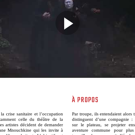
À PROPOS
a crise sanitaire et l’occupation
Par troupe, ils entendaient alors 
otamment celle du théâtre de la
distinguent d’une compagnie :
nes artistes décident de demander
sur le plateau, se projeter e
ane Mnouchkine qui les invite à
aventure commune pour plus 