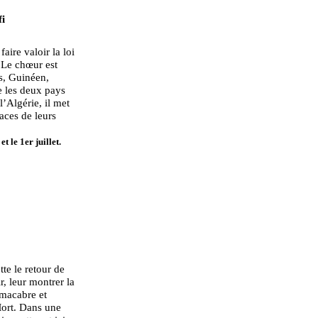
fi
aire valoir la loi
 Le chœur est
s, Guinéen,
e les deux pays
l’Algérie, il met
races de leurs
et le 1er juillet.
te le retour de
ir, leur montrer la
t macabre et
Mort. Dans une