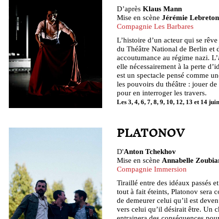
D’après
Klaus Mann
Mise en scène
Jérémie Lebreton
Compagnie Les Barbares
L’histoire d’un acteur qui se rêve
du Théâtre National de Berlin et 
accoutumance au régime nazi. L’
elle nécessairement à la perte d’
est un spectacle pensé comme un
les pouvoirs du théâtre : jouer de 
pour en interroger les travers.
Les 3, 4, 6, 7, 8, 9, 10, 12, 13 et 14 ju
PLATONOV
D'
Anton Tchekhov
Mise en scène
Annabelle Zoubia
Compagnie Immersion
Tiraillé entre des idéaux passés e
tout à fait éteints, Platonov sera
de demeurer celui qu’il est deve
vers celui qu’il désirait être. Un 
entrainera des conséquences pour 