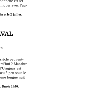
ionnette est ici
iquer avec l’au-
n et le 2 juillet.
AVAL
on
siècle peuvent-
urd’hui ? Macabre
 l’Uruguay est
peu à peu sous le
s une longue nuit
.
in. Durée 1h40.