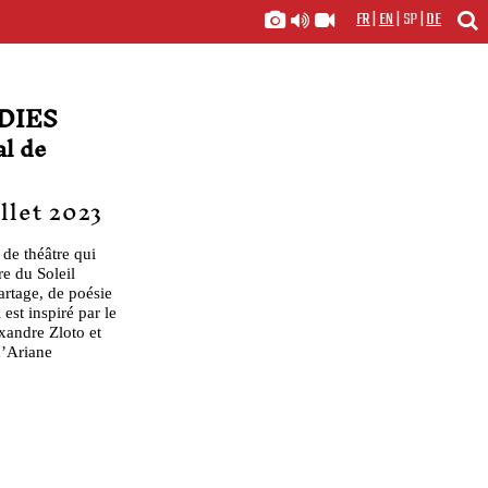
FR
|
EN
|
SP
|
DE
DIES
al de
illet 2023
 de théâtre qui
re du Soleil
artage, de poésie
 est inspiré par le
exandre Zloto et
d’Ariane