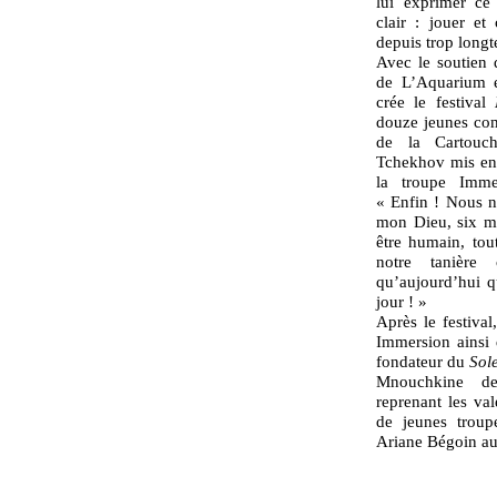
lui exprimer ce 
clair : jouer et
depuis trop long
Avec le soutien 
de L’Aquarium e
crée le festival
douze jeunes com
de la Cartouc
Tchekhov mis en
la troupe Imme
« Enfin ! Nous 
mon Dieu, six m
être humain, tou
notre tanière
qu’aujourd’hui 
jour ! »
Après le festiva
Immersion ainsi
fondateur du
Sol
Mnouchkine de
reprenant les va
de jeunes troup
Ariane Bégoin au 