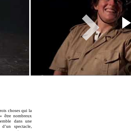
trois choses qui la
 « être nombreux
nsemble dans une
d’un spectacle,