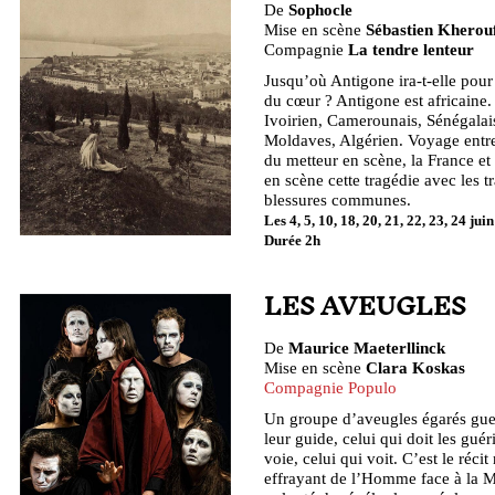
De
Sophocle
Mise en scène
Sébastien Kherou
Compagnie
La tendre lenteur
Jusqu’où Antigone ira-t-elle pour f
du cœur ? Antigone est africaine.
Ivoirien, Camerounais, Sénégalai
Moldaves, Algérien. Voyage entr
du metteur en scène, la France et 
en scène cette tragédie avec les t
blessures communes.
Les 4, 5, 10, 18, 20, 21, 22, 23, 24 juin 
Durée 2h
LES AVEUGLES
De
Maurice Maeterllinck
Mise en scène
Clara Koskas
Compagnie Populo
Un groupe d’aveugles égarés guet
leur guide, celui qui doit les guér
voie, celui qui voit. C’est le réci
effrayant de l’Homme face à la 