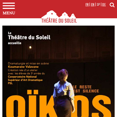
FR
|
EN
|
SP
|
DE
MENU