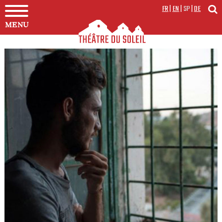
FR
|
EN
|
SP
|
DE
MENU