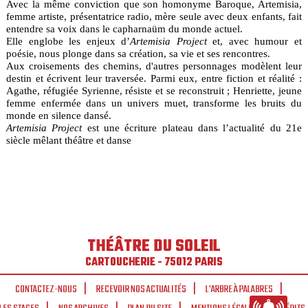
Avec la même conviction que son homonyme Baroque, Artemisia,
femme artiste, présentatrice radio, mère seule avec deux enfants, fait
entendre sa voix dans le capharnaüm du monde actuel.
Elle englobe les enjeux d’
Artemisia Project
et, avec humour et
poésie, nous plonge dans sa création, sa vie et ses rencontres.
Aux croisements des chemins, d'autres personnages modèlent leur
destin et écrivent leur traversée. Parmi eux, entre fiction et réalité :
Agathe, réfugiée Syrienne, résiste et se reconstruit ; Henriette, jeune
femme enfermée dans un univers muet, transforme les bruits du
monde en silence dansé.
Artemisia Project
est une écriture plateau dans l’actualité du 21e
siècle mêlant théâtre et danse
THÉÂTRE DU SOLEIL
CARTOUCHERIE - 75012 PARIS
CONTACTEZ-NOUS
RECEVOIR NOS ACTUALITÉS
L'ARBRE À PALABRES