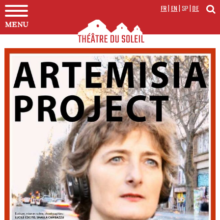
FR
|
EN
|
SP
|
DE
MENU