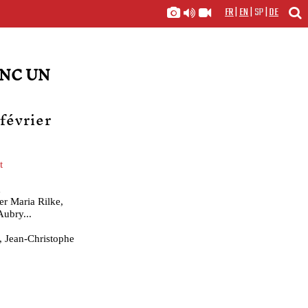
FR
|
EN
|
SP
|
DE
NC UN
 février
t
m
er Maria Rilke,
ubry...
 Jean-Christophe