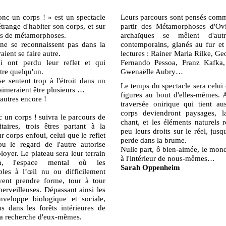
c un corps ! » est un spectacle
Leurs parcours sont pensés comm
étrange d'habiter son corps, et sur
partir des Métamorphoses d'Ovi
urs de métamorphoses.
archaïques se mêlent d'aut
ne se reconnaissent pas dans la
contemporains, glanés au fur e
aient se faire autre.
lectures : Rainer Maria Rilke, G
 ont perdu leur reflet et qui
Fernando Pessoa, Franz Kafka
être quelqu'un.
Gwenaëlle Aubry…
e sentent trop à l'étroit dans un
Le temps du spectacle sera celui
 aimeraient être plusieurs …
figures au bout d'elles-mêmes. 
'autres encore !
traversée onirique qui tient au
corps deviendront paysages, l
un corps ! suivra le parcours de
chant, et les éléments naturels 
itaires, trois êtres partant à la
peu leurs droits sur le réel, jusq
r corps enfoui, celui que le reflet
perde dans la brume.
u le regard de l'autre autorise
Nulle part, ô bien-aimée, le mo
loyer. Le plateau sera leur terrain
à l'intérieur de nous-mêmes…
ion, l'espace mental où les
Sarah Oppenheim
ibles à l’œil nu ou difficilement
vent prendre forme, tour à tour
erveilleuses. Dépassant ainsi les
enveloppe biologique et sociale,
 dans les forêts intérieures de
 la recherche d'eux-mêmes.