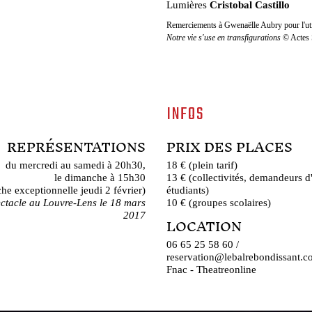
Lumières
Cristobal Castillo
Remerciements à Gwenaëlle Aubry pour l'utili
Notre vie s'use en transfigurations
© Actes 
INFOS
REPRÉSENTATIONS
PRIX DES PLACES
du mercredi au samedi à 20h30,
18 € (plein tarif)
le dimanche à 15h30
13 € (collectivités, demandeurs d
che exceptionnelle jeudi 2 février)
étudiants)
ectacle au Louvre-Lens le 18 mars
10 € (groupes scolaires)
2017
LOCATION
06 65 25 58 60 /
reservation@lebalrebondissant.
Fnac - Theatreonline