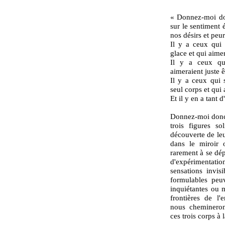
« Donnez-moi don
sur le sentiment 
nos désirs et pe
Il y a ceux qui 
glace et qui aimer
Il y a ceux qui
aimeraient juste 
Il y a ceux qui s
seul corps et qui
Et il y en a tant d
Donnez-moi donc 
trois figures sol
découverte de leu
dans le miroir o
rarement à se dép
d'expérimentat
sensations invis
formulables peu
inquiétantes ou m
frontières de l'
nous cheminerons
ces trois corps à