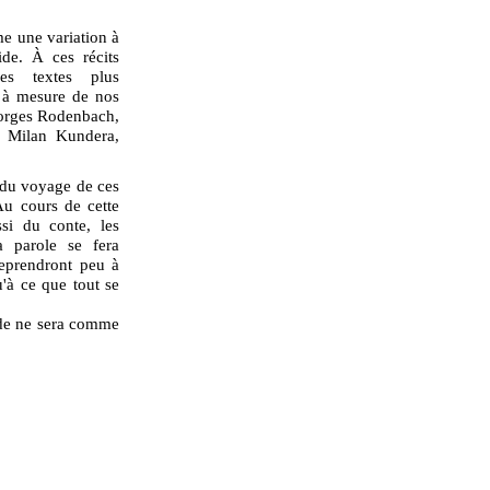
e une variation à
de. À ces récits
res textes plus
t à mesure de nos
eorges Rodenbach,
, Milan Kundera,
 du voyage de ces
Au cours de cette
ssi du conte, les
a parole se fera
reprendront peu à
u'à ce que tout se
nde ne sera comme