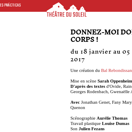
ES PRÁCTICAS
DONNEZ-MOI DO
CORPS !
du 18 janvier au 05
2017
Une création du
Bal Rebondissan
Mise en scène
Sarah Oppenhei
D'après des textes
d'Ovide, Rain
Georges Rodenbach, Gwenaëlle A
Avec
Jonathan Genet, Fany Mary,
Quenon
Scénographie
Aurélie Thomas
Travail plastique
Louise Dumas
Son
Julien Fezans