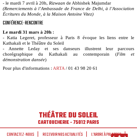
- le mardi 7 avril à 20h,
Rizwaan
de Abhishek Majumdar
(Remerciements à l’Ambassade de France de Delhi, à l’Association
Écritures du Monde, à la Maison Antoine Vitez)
CONFÉRENCE-RENCONTRE
Le mardi 31 mars à 20h :
- Katia Legeret, professeur à Paris 8 évoque les liens entre le
Kathakali et le Théâtre du Soleil
- Annette Leday et ses danseurs illustrent leur parcours
chorégraphique du Kathakali au contemporain (
Film et
démonstration dansée
)
Pour plus d'informations :
ARTA
/ 01 43 98 20 61
THÉÂTRE DU SOLEIL
CARTOUCHERIE - 75012 PARIS
CONTACTEZ-NOUS
RECEVOIR NOS ACTUALITÉS
L'ARBRE À PALABRES