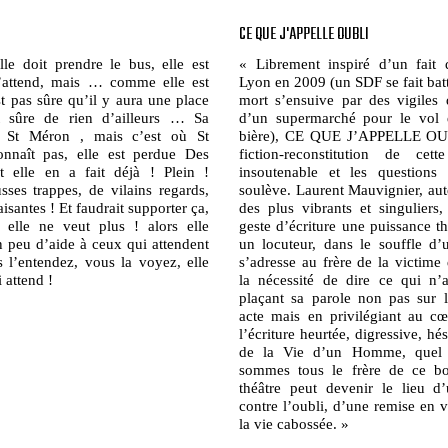
CE QUE J'APPELLE OUBLI
lle doit prendre le bus, elle est
« Librement inspiré d’un fait 
l’attend, mais … comme elle est
Lyon en 2009 (un SDF se fait bat
st pas sûre qu’il y aura une place
mort s’ensuive par des vigiles 
st sûre de rien d’ailleurs … Sa
d’un supermarché pour le vol 
st St Méron , mais c’est où St
bière), CE QUE J’APPELLE OU
nnaît pas, elle est perdue Des
fiction-reconstitution de ce
t elle en a fait déjà ! Plein !
insoutenable et les questions 
sses trappes, de vilains regards,
soulève. Laurent Mauvignier, au
isantes ! Et faudrait supporter ça,
des plus vibrants et singuliers
elle ne veut plus ! alors elle
geste d’écriture une puissance th
 peu d’aide à ceux qui attendent
un locuteur, dans le souffle d’
l’entendez, vous la voyez, elle
s’adresse au frère de la victime
 attend !
la nécessité de dire ce qui n’
plaçant sa parole non pas sur l
acte mais en privilégiant au c
l’écriture heurtée, digressive, hé
de la Vie d’un Homme, quel q
sommes tous le frère de ce bou
théâtre peut devenir le lieu d’u
contre l’oubli, d’une remise en 
la vie cabossée. »