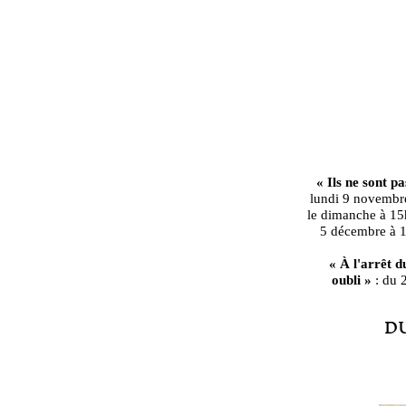
« Ils ne sont p
lundi 9 novembre
le dimanche à 15
5 décembre à 1
« À l'arrêt d
oubli »
: du 
D