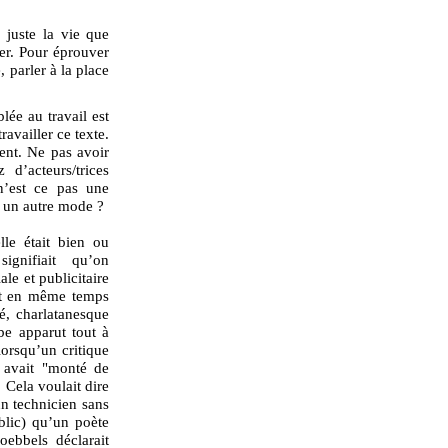
 juste la vie que
rer. Pour éprouver
, parler à la place
lée au travail est
ravailler ce texte.
gent. Ne pas avoir
 d’acteurs/trices
n’est ce pas une
r un autre mode ?
le était bien ou
ignifiait qu’on
le et publicitaire
ait en même temps
é, charlatanesque
rbe apparut tout à
lorsqu’un critique
r avait "monté de
. Cela voulait dire
n technicien sans
blic) qu’un poète
ebbels déclarait