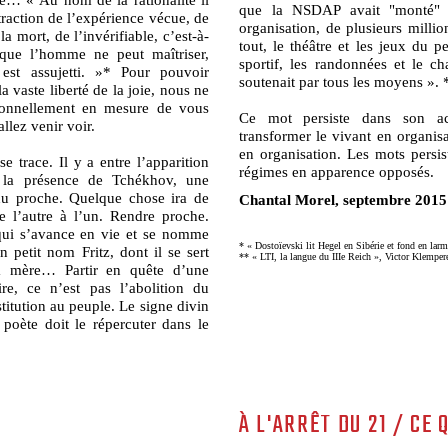
que la NSDAP avait "monté" 
straction de l’expérience vécue, de
organisation, de plusieurs millio
la mort, de l’invérifiable, c’est-à-
tout, le théâtre et les jeux du p
 que l’homme ne peut maîtriser,
sportif, les randonnées et le ch
est assujetti. »* Pour pouvoir
soutenait par tous les moyens ». 
a vaste liberté de la joie, nous ne
onnellement en mesure de vous
Ce mot persiste dans son ac
llez venir voir.
transformer le vivant en organis
en organisation. Les mots persis
 trace. Il y a entre l’apparition
régimes en apparence opposés.
 la présence de Tchékhov, une
e du proche. Quelque chose ira de
Chantal Morel, septembre 2015
De l’autre à l’un. Rendre proche.
qui s’avance en vie et se nomme
* « Dostoïevski lit Hegel en Sibérie et fond en lar
n petit nom Fritz, dont il se sert
** « LTI, la langue du IIIe Reich », Victor Klemper
a mère… Partir en quête d’une
ire, ce n’est pas l’abolition du
stitution au peuple. Le signe divin
 poète doit le répercuter dans le
À L'ARRÊT DU 21 / CE 