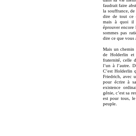
faudrait faire ab
la souffrance, de 
dire de tout ce
mais à quoi il 
éprouver encore l
sommes pas rati
dire ce que vous a
Mais un chemin se
de Holderlin et
fraternité, cell
l’un à l’autre. 
C’est Holderlin 
Friedrich, avec u
pour écrire à s
existence ordina
génie, c’est sa re
est pour tous, le
peuple.