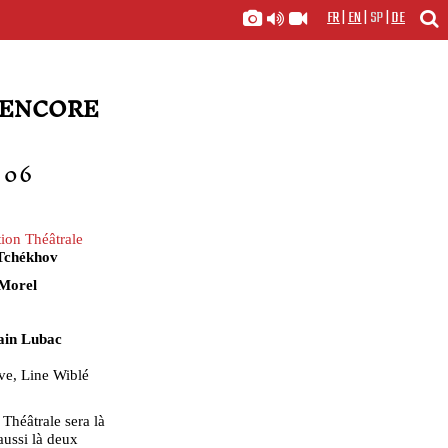
FR
|
EN
|
SP
|
DE
S ENCORE
 06
ion Théâtrale
Tchékhov
 Morel
ain Lubac
ve, Line Wiblé
Théâtrale sera là
aussi là deux