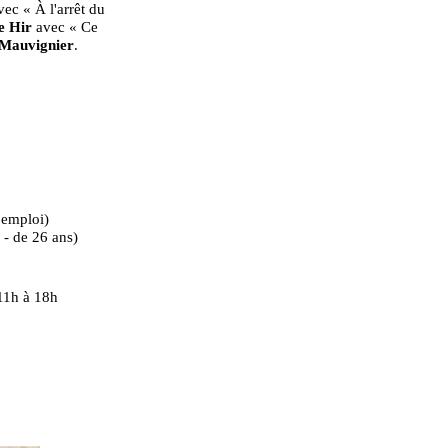
ec « À l'arrêt du
e Hir
avec « Ce
 Mauvignier
.
'emploi)
 - de 26 ans)
 11h à 18h