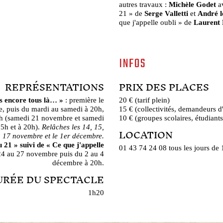
autres travaux :
Michèle Godet
av
21 » de
Serge Valletti
et
André l
que j'appelle oubli » de
Laurent
INFOS
REPRÉSENTATIONS
PRIX DES PLACES
as encore tous là… »
: première le
20 € (tarif plein)
, puis du mardi au samedi à 20h,
15 € (collectivités, demandeurs d
h (samedi 21 novembre et samedi
10 € (groupes scolaires, étudiants
5h et à 20h).
Relâches les 14, 15,
LOCATION
17 novembre et le 1er décembre.
u 21 »
suivi de « Ce que j'appelle
01 43 74 24 08 tous les jours de
24 au 27 novembre puis du 2 au 4
décembre à 20h.
URÉE DU SPECTACLE
1h20