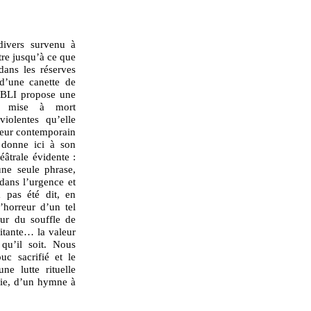
divers survenu à
tre jusqu’à ce que
dans les réserves
d’une canette de
BLI propose une
tte mise à mort
violentes qu’elle
teur contemporain
, donne ici à son
éâtrale évidente :
une seule phrase,
 dans l’urgence et
a pas été dit, en
’horreur d’un tel
œur du souffle de
sitante… la valeur
u’il soit. Nous
c sacrifié et le
ne lutte rituelle
vie, d’un hymne à