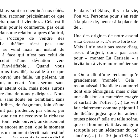
ékhov sont en chemin à nos côtés.
Et dans Tchékhov, il y a la vie,
ire, raconter précisément ce que
l’on vit. Personne pour s’en reti
ira quand il viendra… Cela est il
à la place de, penser à la place de
mis pour le commerce, pas celui
de…
ans une relation auprès d’autrui,
Une des origines de notre assemb
ui s’occupe de vendre des
« La Cerisaie ». L’envie forte de t
 Le théâtre n’est pas une
Mais il n’y avait pas assez d’ar
i se vend mais un instant de
assez d’argent, donc pas assez
e à face qui n’est pas celui du
pour « monter La Cerisaie » 
celui d’une déviation vers
invitation à vivre notre métier su
e, l’invérifiable… Quand vous
ons travaillé, travaillé à ce que
« On a dit d’une réclame qu’el
rouve) une faille, un présent, un
grandement "montée". Cela s
nt, un écart. Nous serons sans
reconnaissait l’habileté commercia
ir atteint cela, mais nous aurons
dont elle témoignait, mais c’ét
otre âme de nous y diriger… Nous
une allusion au caractère exagér
, sans doute en tremblant, sans
et surfait de l’offre. (…) Le ve
 bribes, de fragments, loin d’une
fait clairement comme péjoratif 
sant par prudence, par choix, par
de théâtre jugea que tel auteu
r que rien ne recouvre la richesse
toutes pièces" telle ou telle scène
e tout reste ouvert, anxieusement
que cet homme était davantage u
ire encore un peu, que le moment
scrupule (et un séducteur du pu
pas un moment décrit mais restitué
sincère.(…) Le 30 juin1933, Go
… « Au nom de la rationalité il