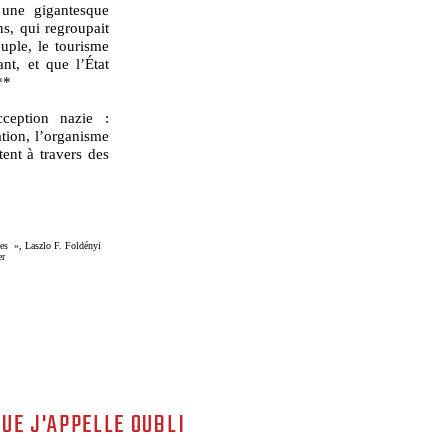
une gigantesque
ns, qui regroupait
euple, le tourisme
ant, et que l’État
**
ception nazie :
ation, l’organisme
tent à travers des
mes », Laszlo F. Foldényi
er
QUE J'APPELLE OUBLI