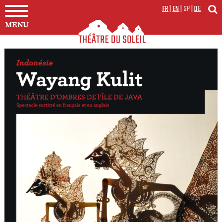
FR
|
EN
|
SP
|
DE
MENU