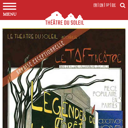
FR
|
EN
|
SP
|
DE
MENU